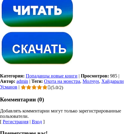
Категория:
Попаданцы новые книги
|
Просмотров:
985
|
Автор:
admin
|
Теги:
Охота на монстра
,
Молчун
,
Хайдарали
Усманов
|
(
5.0
/
2
)
Комментарии (0)
Добавлять комментарии могут только зарегистрированные
пользователи.
[
Регистрация
|
Вход
]
Приветствуем вас!