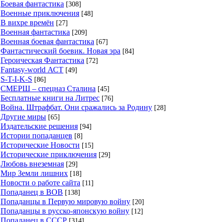
Боевая фантастика
[308]
Военные приключения
[48]
В вихре времён
[27]
Военная фантастика
[209]
Военная боевая фантастика
[67]
Фантастический боевик. Новая эра
[84]
Героическая Фантастика
[72]
Fantasy-world АСТ
[49]
S-T-I-K-S
[86]
СМЕРШ – спецназ Сталина
[45]
Бесплатные книги на Литрес
[76]
Война. Штрафбат. Они сражались за Родину
[28]
Другие миры
[65]
Издательские решения
[94]
Истории попаданцев
[8]
Исторические Новости
[15]
Исторические приключения
[29]
Любовь внеземная
[29]
Мир Земли лишних
[18]
Новости о работе сайта
[11]
Попаданец в ВОВ
[138]
Попаданцы в Первую мировую войну
[20]
Попаданцы в русско-японскую войну
[12]
Попаданец в СССР
[314]