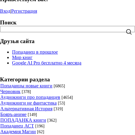
Вход
|
Регистрация
Поиск
Друзья сайта
Попаданец в прошлое
Мир книг
Google AI Pro бесплатно 4 месяца
Категории раздела
Попаданцы новые книги
[6865]
Черновик
[378]
Аудиокниги про попаданцев
[4654]
Аудиокниги не фантастика
[53]
Альтернативная История
[319]
Бояръ-аниме
[149]
ПОПАДАНКА книги
[362]
Попаданец АСТ
[196]
Академия Магии
[62]