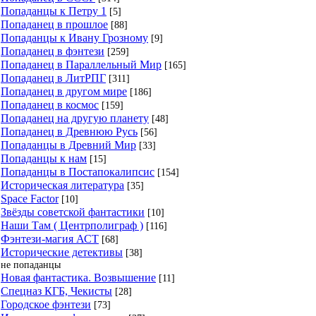
Попаданцы к Петру 1
[5]
Попаданец в прошлое
[88]
Попаданцы к Ивану Грозному
[9]
Попаданец в фэнтези
[259]
Попаданец в Параллельный Мир
[165]
Попаданец в ЛитРПГ
[311]
Попаданец в другом мире
[186]
Попаданец в космос
[159]
Попаданец на другую планету
[48]
Попаданец в Древнюю Русь
[56]
Попаданцы в Древний Мир
[33]
Попаданцы к нам
[15]
Попаданцы в Постапокалипсис
[154]
Историческая литература
[35]
Space Factor
[10]
Звёзды советской фантастики
[10]
Наши Там ( Центрполиграф )
[116]
Фэнтези-магия АСТ
[68]
Исторические детективы
[38]
не попаданцы
Новая фантастика. Возвышение
[11]
Спецназ КГБ, Чекисты
[28]
Городское фэнтези
[73]