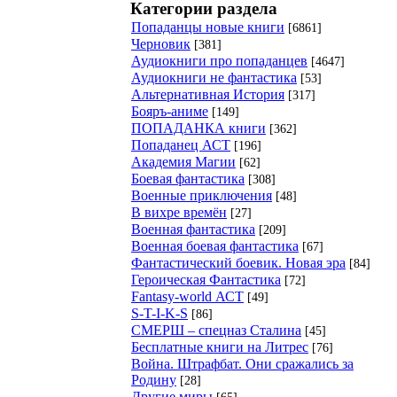
Категории раздела
Попаданцы новые книги
[6861]
Черновик
[381]
Аудиокниги про попаданцев
[4647]
Аудиокниги не фантастика
[53]
Альтернативная История
[317]
Бояръ-аниме
[149]
ПОПАДАНКА книги
[362]
Попаданец АСТ
[196]
Академия Магии
[62]
Боевая фантастика
[308]
Военные приключения
[48]
В вихре времён
[27]
Военная фантастика
[209]
Военная боевая фантастика
[67]
Фантастический боевик. Новая эра
[84]
Героическая Фантастика
[72]
Fantasy-world АСТ
[49]
S-T-I-K-S
[86]
СМЕРШ – спецназ Сталина
[45]
Бесплатные книги на Литрес
[76]
Война. Штрафбат. Они сражались за
Родину
[28]
Другие миры
[65]