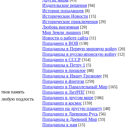
Издательские решения
[94]
Истории попаданцев
[8]
Исторические Новости
[15]
Исторические приключения
[29]
Любовь внеземная
[29]
Мир Земли лишних
[18]
Новости о работе сайта
[11]
Попаданец в ВОВ
[138]
Попаданцы в Первую мировую войну
[20]
Попаданцы в русско-японскую войну
[12]
Попаданец в СССР
[314]
Попаданцы к Петру 1
[5]
Попаданец в прошлое
[88]
Попаданцы к Ивану Грозному
[9]
Попаданец в фэнтези
[259]
Попаданец в Параллельный Мир
[165]
 твоя память
Попаданец в ЛитРПГ
[311]
Попаданец в другом мире
[186]
на любую подлость
Попаданец в космос
[159]
Попаданец на другую планету
[48]
Попаданец в Древнюю Русь
[56]
Попаданцы в Древний Мир
[33]
Попаданцы к нам
[15]