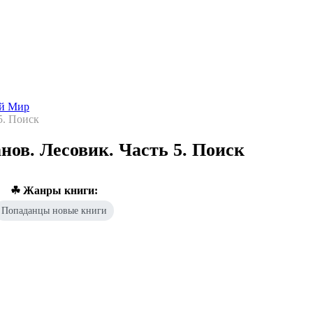
Попаданцы - лучшие книги
Библиотека
Каталог
Архи
ой Мир
5. Поиск
ов. Лесовик. Часть 5. Поиск
☘ Жанры книги:
Попаданцы новые книги