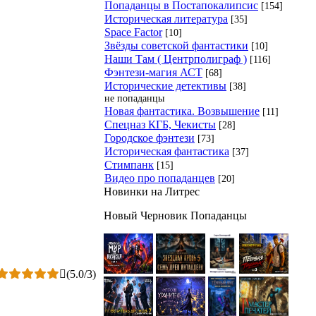
Попаданцы в Постапокалипсис
[154]
Историческая литература
[35]
Space Factor
[10]
Звёзды советской фантастики
[10]
Наши Там ( Центрполиграф )
[116]
Фэнтези-магия АСТ
[68]
Исторические детективы
[38]
не попаданцы
Новая фантастика. Возвышение
[11]
Спецназ КГБ, Чекисты
[28]
Городское фэнтези
[73]
Историческая фантастика
[37]
Стимпанк
[15]
Видео про попаданцев
[20]
Новинки на Литрес
Новый Черновик Попаданцы
(
5.0
/
3
)