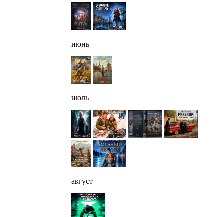
июнь
июль
август