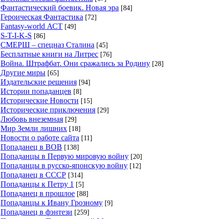
Фантастический боевик. Новая эра
[84]
Героическая Фантастика
[72]
Fantasy-world АСТ
[49]
S-T-I-K-S
[86]
СМЕРШ – спецназ Сталина
[45]
Бесплатные книги на Литрес
[76]
Война. Штрафбат. Они сражались за Родину
[28]
Другие миры
[65]
Издательские решения
[94]
Истории попаданцев
[8]
Исторические Новости
[15]
Исторические приключения
[29]
Любовь внеземная
[29]
Мир Земли лишних
[18]
Новости о работе сайта
[11]
Попаданец в ВОВ
[138]
Попаданцы в Первую мировую войну
[20]
Попаданцы в русско-японскую войну
[12]
Попаданец в СССР
[314]
Попаданцы к Петру 1
[5]
Попаданец в прошлое
[88]
Попаданцы к Ивану Грозному
[9]
Попаданец в фэнтези
[259]