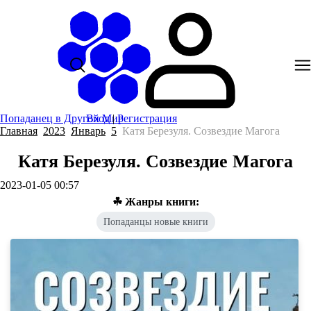
Попаданец в Другой Мир
Вход
|
Регистрация
Главная
2023
Январь
5
Катя Березуля. Созвездие Магога
Катя Березуля. Созвездие Магога
2023-01-05 00:57
☘ Жанры книги:
Попаданцы новые книги