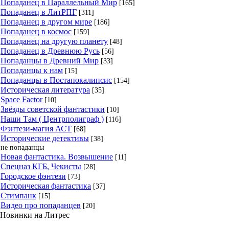
Попаданец в Параллельный Мир
[165]
Попаданец в ЛитРПГ
[311]
Попаданец в другом мире
[186]
Попаданец в космос
[159]
Попаданец на другую планету
[48]
Попаданец в Древнюю Русь
[56]
Попаданцы в Древний Мир
[33]
Попаданцы к нам
[15]
Попаданцы в Постапокалипсис
[154]
Историческая литература
[35]
Space Factor
[10]
Звёзды советской фантастики
[10]
Наши Там ( Центрполиграф )
[116]
Фэнтези-магия АСТ
[68]
Исторические детективы
[38]
не попаданцы
Новая фантастика. Возвышение
[11]
Спецназ КГБ, Чекисты
[28]
Городское фэнтези
[73]
Историческая фантастика
[37]
Стимпанк
[15]
Видео про попаданцев
[20]
Новинки на Литрес