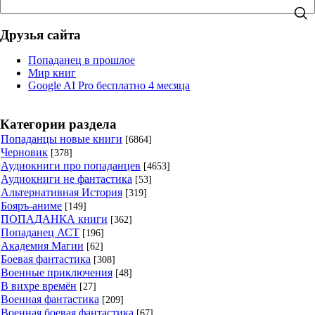
Друзья сайта
Попаданец в прошлое
Мир книг
Google AI Pro бесплатно 4 месяца
Категории раздела
Попаданцы новые книги
[6864]
Черновик
[378]
Аудиокниги про попаданцев
[4653]
Аудиокниги не фантастика
[53]
Альтернативная История
[319]
Бояръ-аниме
[149]
ПОПАДАНКА книги
[362]
Попаданец АСТ
[196]
Академия Магии
[62]
Боевая фантастика
[308]
Военные приключения
[48]
В вихре времён
[27]
Военная фантастика
[209]
Военная боевая фантастика
[67]