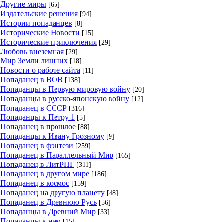
Другие миры
[65]
Издательские решения
[94]
Истории попаданцев
[8]
Исторические Новости
[15]
Исторические приключения
[29]
Любовь внеземная
[29]
Мир Земли лишних
[18]
Новости о работе сайта
[11]
Попаданец в ВОВ
[138]
Попаданцы в Первую мировую войну
[20]
Попаданцы в русско-японскую войну
[12]
Попаданец в СССР
[316]
Попаданцы к Петру 1
[5]
Попаданец в прошлое
[88]
Попаданцы к Ивану Грозному
[9]
Попаданец в фэнтези
[259]
Попаданец в Параллельный Мир
[165]
Попаданец в ЛитРПГ
[311]
Попаданец в другом мире
[186]
Попаданец в космос
[159]
Попаданец на другую планету
[48]
Попаданец в Древнюю Русь
[56]
Попаданцы в Древний Мир
[33]
Попаданцы к нам
[15]