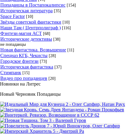
Попаданцы в Постапокалипсис
[154]
Историческая литература
[35]
Space Factor
[10]
Звёзды советской фантастики
[10]
Наши Там ( Центрполиграф )
[116]
Фэнтези-магия АСТ
[68]
Исторические детективы
[38]
не попаданцы
Новая фантастика. Возвышение
[11]
Спецназ КГБ, Чекисты
[28]
Городское фэнтези
[73]
Историческая фантастика
[37]
Стимпанк
[15]
Видео про попаданцев
[20]
Новинки на Литрес
Новый Черновик Попаданцы