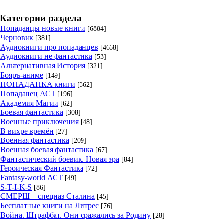
Категории раздела
Попаданцы новые книги
[6884]
Черновик
[381]
Аудиокниги про попаданцев
[4668]
Аудиокниги не фантастика
[53]
Альтернативная История
[321]
Бояръ-аниме
[149]
ПОПАДАНКА книги
[362]
Попаданец АСТ
[196]
Академия Магии
[62]
Боевая фантастика
[308]
Военные приключения
[48]
В вихре времён
[27]
Военная фантастика
[209]
Военная боевая фантастика
[67]
Фантастический боевик. Новая эра
[84]
Героическая Фантастика
[72]
Fantasy-world АСТ
[49]
S-T-I-K-S
[86]
СМЕРШ – спецназ Сталина
[45]
Бесплатные книги на Литрес
[76]
Война. Штрафбат. Они сражались за Родину
[28]