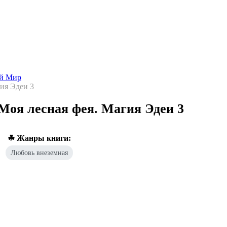
Попаданцы - лучшие книги
Библиотека
Каталог
Архи
ой Мир
ия Эдеи 3
оя лесная фея. Магия Эдеи 3
☘ Жанры книги:
Любовь внеземная