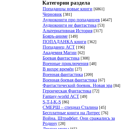
Категории раздела
Попаданцы новые книги
[6861]
Черновик
[381]
Аудиокниги про попаданцев
[4647]
Аудиокниги не фантастика
[53]
Альтернативная История
[317]
Бояръ-аниме
[149]
ПОПАДАНКА книги
[362]
Попаданец АСТ
[196]
Академия Магии
[62]
Боевая фантастика
[308]
Военные приключения
[48]
В вихре времён
[27]
Военная фантастика
[209]
Военная боевая фантастика
[67]
Фантастический боевик. Новая эра
[84]
Героическая Фантастика
[72]
Fantasy-world АСТ
[49]
S-T-I-K-S
[86]
СМЕРШ – спецназ Сталина
[45]
Бесплатные книги на Литрес
[76]
Война. Штрафбат. Они сражались за
Родину
[28]
Другие миры
[65]