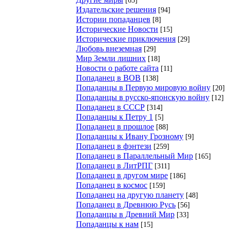
Издательские решения
[94]
Истории попаданцев
[8]
Исторические Новости
[15]
Исторические приключения
[29]
Любовь внеземная
[29]
Мир Земли лишних
[18]
Новости о работе сайта
[11]
Попаданец в ВОВ
[138]
Попаданцы в Первую мировую войну
[20]
Попаданцы в русско-японскую войну
[12]
Попаданец в СССР
[314]
Попаданцы к Петру 1
[5]
Попаданец в прошлое
[88]
Попаданцы к Ивану Грозному
[9]
Попаданец в фэнтези
[259]
Попаданец в Параллельный Мир
[165]
Попаданец в ЛитРПГ
[311]
Попаданец в другом мире
[186]
Попаданец в космос
[159]
Попаданец на другую планету
[48]
Попаданец в Древнюю Русь
[56]
Попаданцы в Древний Мир
[33]
Попаданцы к нам
[15]