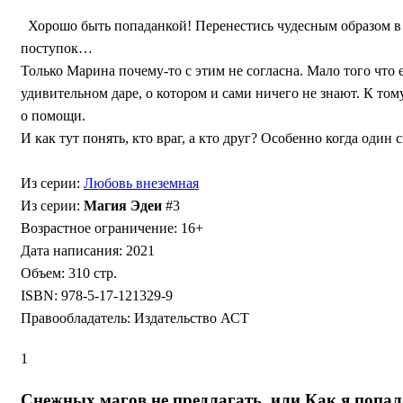
Хорошо быть попаданкой! Перенестись чудесным образом в 
поступок…
Только Марина почему-то с этим не согласна. Мало того что е
удивительном даре, о котором и сами ничего не знают. К том
о помощи.
И как тут понять, кто враг, а кто друг? Особенно когда оди
Из серии:
Любовь внеземная
Из серии:
Магия Эдеи
#3
Возрастное ограничение: 16+
Дата написания: 2021
Объем: 310 стр.
ISBN: 978-5-17-121329-9
Правообладатель: Издательство АСТ
1
Снежных магов не предлагать, или Как я попал