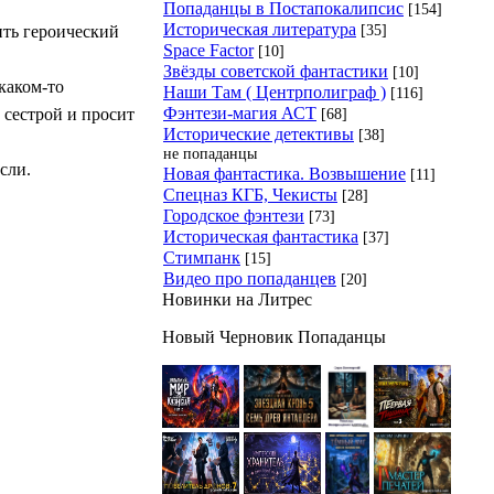
Попаданцы в Постапокалипсис
[154]
Историческая литература
[35]
ить героический
Space Factor
[10]
Звёзды советской фантастики
[10]
 каком-то
Наши Там ( Центрполиграф )
[116]
Фэнтези-магия АСТ
[68]
 сестрой и просит
Исторические детективы
[38]
не попаданцы
сли.
Новая фантастика. Возвышение
[11]
Спецназ КГБ, Чекисты
[28]
Городское фэнтези
[73]
Историческая фантастика
[37]
Стимпанк
[15]
Видео про попаданцев
[20]
Новинки на Литрес
Новый Черновик Попаданцы