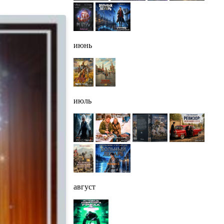
июнь
июль
август