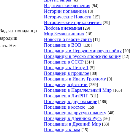
Издательские решения
[94]
Истории попаданцев
[8]
Исторические Новости
[15]
Исторические приключения
[29]
Любовь внеземная
[29]
 Задача попаданца
Мир Земли лишних
[18]
 зародыш
Новости о работе сайта
[11]
Попаданец в ВОВ
[138]
ать. Нет
Попаданцы в Первую мировую войну
[20]
Попаданцы в русско-японскую войну
[12]
Попаданец в СССР
[314]
Попаданцы к Петру 1
[5]
Попаданец в прошлое
[88]
Попаданцы к Ивану Грозному
[9]
Попаданец в фэнтези
[259]
Попаданец в Параллельный Мир
[165]
Попаданец в ЛитРПГ
[311]
Попаданец в другом мире
[186]
Попаданец в космос
[159]
Попаданец на другую планету
[48]
Попаданец в Древнюю Русь
[56]
Попаданцы в Древний Мир
[33]
Попаданцы к нам
[15]