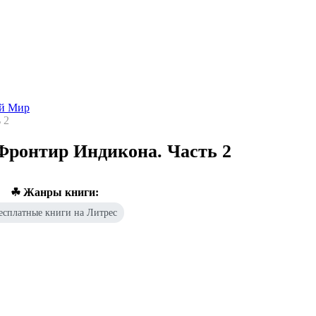
Попаданцы - лучшие книги
Библиотека
Каталог
Архи
ой Мир
 2
Фронтир Индикона. Часть 2
☘ Жанры книги:
есплатные книги на Литрес