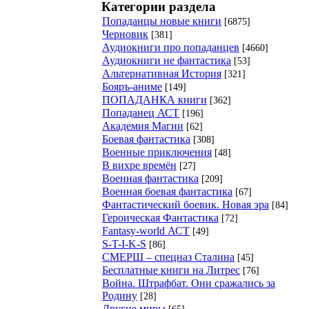
Категории раздела
Попаданцы новые книги
[6875]
Черновик
[381]
Аудиокниги про попаданцев
[4660]
Аудиокниги не фантастика
[53]
Альтернативная История
[321]
Бояръ-аниме
[149]
ПОПАДАНКА книги
[362]
Попаданец АСТ
[196]
Академия Магии
[62]
Боевая фантастика
[308]
Военные приключения
[48]
В вихре времён
[27]
Военная фантастика
[209]
Военная боевая фантастика
[67]
Фантастический боевик. Новая эра
[84]
Героическая Фантастика
[72]
Fantasy-world АСТ
[49]
S-T-I-K-S
[86]
СМЕРШ – спецназ Сталина
[45]
Бесплатные книги на Литрес
[76]
Война. Штрафбат. Они сражались за
Родину
[28]
Другие миры
[65]