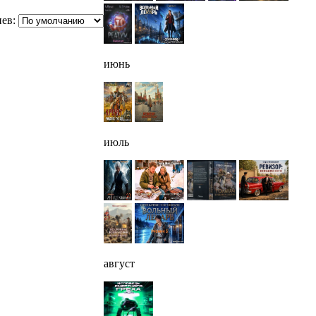
ев:
июнь
июль
август