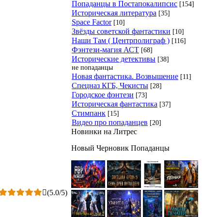
Попаданцы в Постапокалипсис
[154]
Историческая литература
[35]
Space Factor
[10]
Звёзды советской фантастики
[10]
Наши Там ( Центрполиграф )
[116]
Фэнтези-магия АСТ
[68]
Исторические детективы
[38]
не попаданцы
Новая фантастика. Возвышение
[11]
Спецназ КГБ, Чекисты
[28]
Городское фэнтези
[73]
Историческая фантастика
[37]
Стимпанк
[15]
Видео про попаданцев
[20]
Новинки на Литрес
Новый Черновик Попаданцы
(
5.0
/
5
)