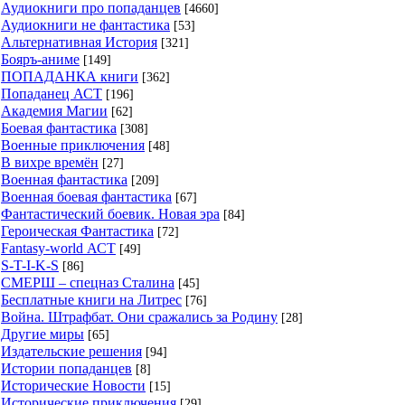
Аудиокниги про попаданцев
[4660]
сотню лет там, на северном побережье Галлии, близ
Аудиокниги не фантастика
[53]
города Морле, веками учились колдовать дети —
Альтернативная История
[321]
истинные маги, прибывшие из всех стран Европы.
Бояръ-аниме
[149]
ПОПАДАНКА книги
[362]
Академия пережила множество войн, ни на день не
Попаданец АСТ
[196]
остановив учебу, но того, что в ближайшее время
Академия Магии
[62]
ждало нашу несчастную страну, могла и не
Боевая фантастика
[308]
Военные приключения
[48]
выдержать.
В вихре времён
[27]
Военная фантастика
[209]
К тому же наука и новое оружие во многом
Военная боевая фантастика
[67]
изменили отношение к магии в обществе. Мощные
Фантастический боевик. Новая эра
[84]
дальнобойные пушки, сотнями участвующие в
Героическая Фантастика
[72]
Fantasy-world АСТ
[49]
сражениях, ружья в руках тысяч и тысяч обученных
S-T-I-K-S
[86]
солдат, уменьшили значение боевых магов на поле
СМЕРШ – спецназ Сталина
[45]
боя, и, кажется, скоро вовсе сведут его на нет.
Бесплатные книги на Литрес
[76]
Война. Штрафбат. Они сражались за Родину
[28]
По-прежнему остались востребованы маги-
Другие миры
[65]
Издательские решения
[94]
врачи, маги природы и искусства, но и там
Истории попаданцев
[8]
технический прогресс уже заставляет волшебников
Исторические Новости
[15]
понемногу сдавать позиции.
Исторические приключения
[29]