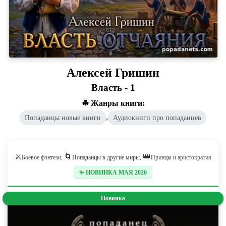
Алексей Гришин
Власть - 1
☘ Жанры книги:
,
Попаданцы новые книги
Аудиокниги про попаданцев
⚔️
🌀
👑
Боевое фэнтези,
Попаданцы в другие миры,
Принцы и аристократия
✨ НОВИНКА МАЯ 2026
Новинка