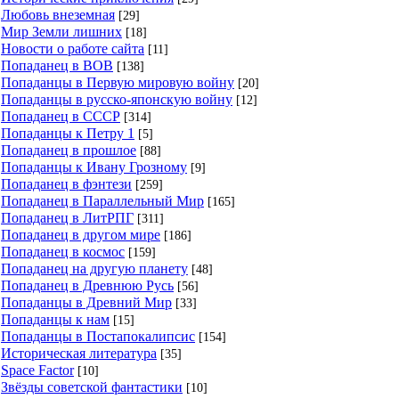
Любовь внеземная
[29]
Мир Земли лишних
[18]
Будущим магам, наследникам еще недавно
Новости о работе сайта
[11]
самого могущественного сообщества людей, видно,
Попаданец в ВОВ
[138]
мало было этих перемен, когда на них обрушилась
Попаданцы в Первую мировую войну
[20]
Попаданцы в русско-японскую войну
новость: академия переезжает в другую страну.
[12]
Попаданец в СССР
[314]
Попаданцы к Петру 1
[5]
Попаданец в прошлое
[88]
Попаданцы к Ивану Грозному
🛑 [Продолжение следует...]
[9]
Попаданец в фэнтези
[259]
Попаданец в Параллельный Мир
[165]
Попаданец в ЛитРПГ
[311]
Попаданец в другом мире
[186]
Попаданец в космос
[159]
Попаданец на другую планету
[48]
Попаданец в Древнюю Русь
[56]
Попаданцы в Древний Мир
[33]
Попаданцы к нам
[15]
Попаданцы в Постапокалипсис
[154]
Историческая литература
[35]
Space Factor
[10]
Звёзды советской фантастики
[10]