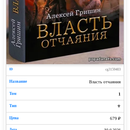
сказано о маленьком испуганном мальчишке,
брошенном в огонь сжигавшего Галлию пожара. О
его страхе, его боли, его надеждах.
Впрочем, может быть, я и не прав, а убеленные
сединами великие полководцы и политики
действительно желают если не спасти, то хотя бы
улучшить наш мир.
Но не я. Не я.
cg3159403
Не потому, что равнодушен, а потому что устал.
Ничего уже не хочу, ничто не приносит мне счастья.
Власть отчаяния
Кроме снов, где я вновь юн. Там я пугаюсь, там я
1
страдаю и там я мечтаю. Там я живу.
⚜️
Поэтому я беру в руки перо, мечтательно
679 ₽
улыбаюсь и готовлюсь написать первое слово. Желая
наяву пережить прошлое, увидеть лица тех, кого
Май 2026