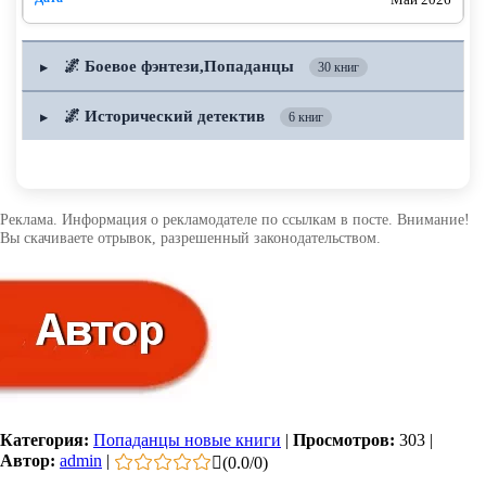
любил, и даже тех, кого ненавидел. Они тоже имеют
право на память!
🌌 Боевое фэнтези,Попаданцы
▶
30 книг
Итак…
🌌 Исторический детектив
▶
6 книг
Глава 1
С чего все началось? С моего рождения? О да, во
Реклама. Информация о рекламодателе по ссылкам в посте. Внимание!
всех ученых манускриптах это событие отмечено как
Вы скачиваете отрывок, разрешенный законодательством.
одно из главных. Еще бы, рождение единственного
сына короля Галлии, наследника престола, надежды
подданных и прочая, прочая, прочая.
Только мне-то что с того? Так же, как и дети
крестьян, я плакал, кричал по ночам и пачкал
пеленки. Да, шелковые и всегда белоснежные, но
Категория:
Попаданцы новые книги
|
Просмотров:
303
|
вряд ли приносившие большее счастье, чем простые
Автор:
admin
|
(
0.0
/
0
)
сатиновые.