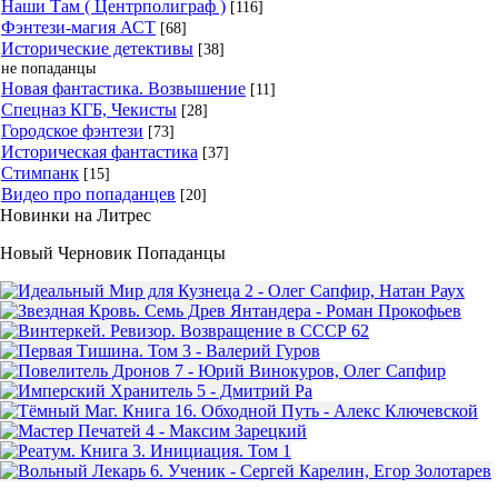
Наши Там ( Центрполиграф )
[116]
Фэнтези-магия АСТ
[68]
Исторические детективы
[38]
не попаданцы
Новая фантастика. Возвышение
[11]
Спецназ КГБ, Чекисты
[28]
Городское фэнтези
[73]
Историческая фантастика
[37]
Стимпанк
[15]
Видео про попаданцев
[20]
Новинки на Литрес
Новый Черновик Попаданцы