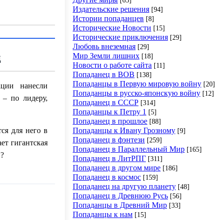
Издательские решения
[94]
Истории попаданцев
[8]
Исторические Новости
[15]
Исторические приключения
[29]
Любовь внеземная
[29]
ц
Мир Земли лишних
[18]
Новости о работе сайта
[11]
Попаданец в ВОВ
[138]
Попаданцы в Первую мировую войну
[20]
ации нанесли
Попаданцы в русско-японскую войну
[12]
– по лидеру,
Попаданец в СССР
[314]
Попаданцы к Петру 1
[5]
Попаданец в прошлое
[88]
Попаданцы к Ивану Грозному
ся для него в
[9]
Попаданец в фэнтези
[259]
ет гигантская
Попаданец в Параллельный Мир
[165]
и?
Попаданец в ЛитРПГ
[311]
Попаданец в другом мире
[186]
Попаданец в космос
[159]
Попаданец на другую планету
[48]
Попаданец в Древнюю Русь
[56]
Попаданцы в Древний Мир
[33]
Попаданцы к нам
[15]