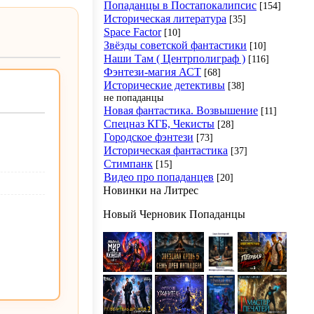
Попаданцы в Постапокалипсис
[154]
Историческая литература
[35]
Space Factor
[10]
Звёзды советской фантастики
[10]
Наши Там ( Центрполиграф )
[116]
Фэнтези-магия АСТ
[68]
Исторические детективы
[38]
не попаданцы
Новая фантастика. Возвышение
[11]
Спецназ КГБ, Чекисты
[28]
Городское фэнтези
[73]
Историческая фантастика
[37]
Стимпанк
[15]
Видео про попаданцев
[20]
Новинки на Литрес
Новый Черновик Попаданцы