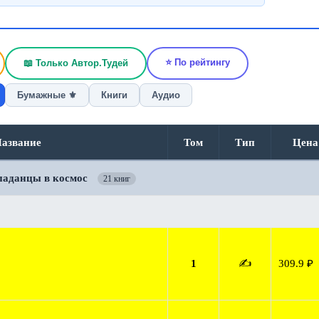
⭐ По рейтингу
📖 Только Автор.Тудей
Бумажные ⚜️
Книги
Аудио
азвание
Том
Тип
Цена
паданцы в космос
21 книг
1
✍️
309.9 ₽