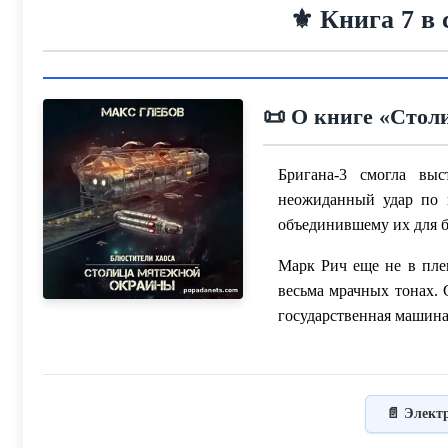
⚜️ Книга 7 в
📜 О книге «Стол
Бригана-3 смогла вы
неожиданный удар по 
объединившему их для б
Марк Рич еще не в плен
весьма мрачных тонах. 
государственная машина
📄 Элект