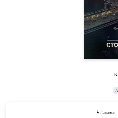
Б
А
🌀
,
Попаданцы