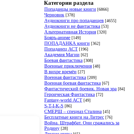
Категории раздела
Попаданцы новые книги
[6866]
Черновик
[378]
Аудиокниги про попаданцев
[4655]
Аудиокниги не фантастика
[53]
Альтернативная История
[320]
Бояръ-аниме
[149]
ПОПАДАНКА книги
[362]
Попаданец АСТ
[196]
Академия Магии
[62]
Боевая фантастика
[308]
Военные приключения
[48]
В вихре времён
[27]
Военная фантастика
[209]
Военная боевая фантастика
[67]
Фантастический боевик. Новая эра
[84]
Героическая Фантастика
[72]
Fantasy-world АСТ
[49]
S-T-I-K-S
[86]
СМЕРШ – спецназ Сталина
[45]
Бесплатные книги на Литрес
[76]
Война. Штрафбат. Они сражались за
Родину
[28]
Другие миры
[65]