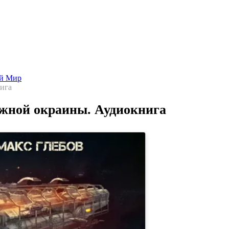
Попаданцы - лучшие книги
Библиотека
Каталог
Архи
ой Мир
ига
жной окраины. Аудиокнига