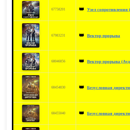
👑
Узел сопротивления 
67758201
👑
Вектор прорыва
67983231
👑
Вектор прорыва (Ауд
68046856
👑
Безусловная директ
68454830
👑
Безусловная директи
68455040