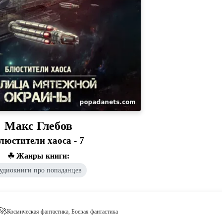
Макс Глебов
люстители хаоса - 7
☘ Жанры книги:
удиокниги про попаданцев
 🚀
Космическая фантастика, Боевая фантастика