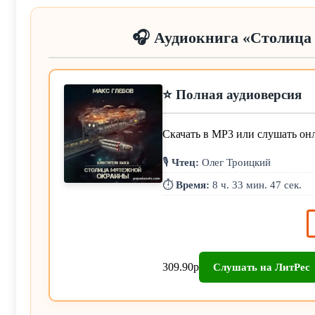
🎧 Аудиокнига «Столица
⭐ Полная аудиоверсия
Скачать в MP3 или слушать он
🎙️
Чтец:
Олег Троицкий
⏱️
Время:
8 ч. 33 мин. 47 сек.
309.90р
Слушать на ЛитРес