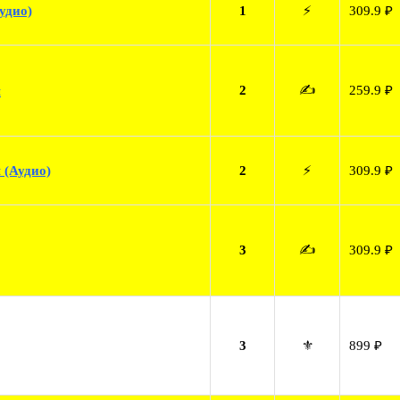
удио)
1
⚡
309.9 ₽
2
✍️
259.9 ₽
я
 (Аудио)
2
⚡
309.9 ₽
3
✍️
309.9 ₽
3
⚜️
899 ₽