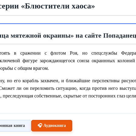
 серии «Блюстители хаоса»
ица мятежной окраины» на сайте Попадане
стоять в сражении с флотом Роя, но спецслужбы Федер
ключевой фигуре зарождающегося союза окраинных колоний 
орьбы с общим врагом.
у, но его корабль захвачен, и ближайшие перспективы рисуют
Сможет ли он переломить ситуацию, когда против него выступа
, преследующая собственные, скрытые от посторонних глаз цел
ронная книга
🎧 Аудиокнига