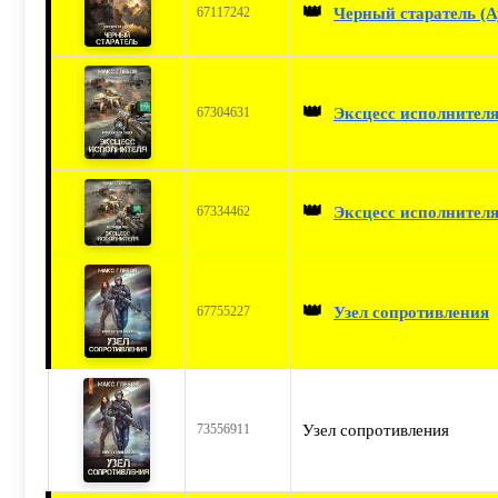
👑
Черный старатель (А
67117242
👑
Эксцесс исполнител
67304631
👑
Эксцесс исполнителя
67334462
👑
Узел сопротивления
67755227
Узел сопротивления
73556911