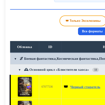
👑 Только Эксклюзивы
Все форматы
Обложка
ID
Н
🌌 Боевая фантастика,Космическая фантастика,По
▼
🕰️ Основной цикл «Блюстители хаоса»
▼
18
👑
Черный старатель
67077536