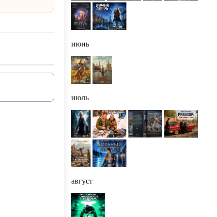
июнь
июль
август