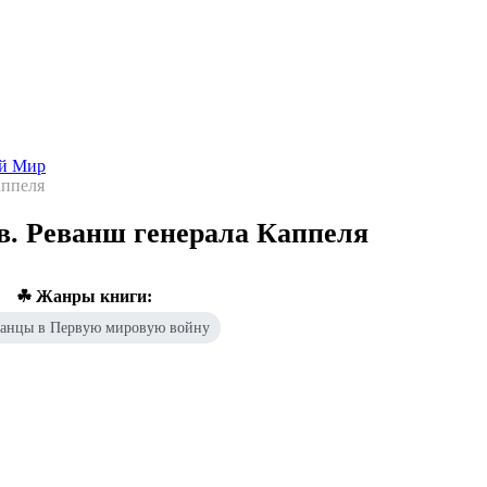
Попаданцы - лучшие книги
Библиотека
Каталог
Архи
ой Мир
аппеля
в. Реванш генерала Каппеля
☘ Жанры книги:
анцы в Первую мировую войну