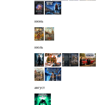
июнь
июль
август