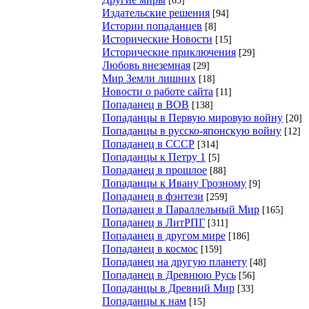
Издательские решения
[94]
Истории попаданцев
[8]
Исторические Новости
[15]
Исторические приключения
[29]
Любовь внеземная
[29]
Мир Земли лишних
[18]
Новости о работе сайта
[11]
Попаданец в ВОВ
[138]
Попаданцы в Первую мировую войну
[20]
Попаданцы в русско-японскую войну
[12]
Попаданец в СССР
[314]
Попаданцы к Петру 1
[5]
Попаданец в прошлое
[88]
Попаданцы к Ивану Грозному
[9]
Попаданец в фэнтези
[259]
Попаданец в Параллельный Мир
[165]
Попаданец в ЛитРПГ
[311]
Попаданец в другом мире
[186]
Попаданец в космос
[159]
Попаданец на другую планету
[48]
Попаданец в Древнюю Русь
[56]
Попаданцы в Древний Мир
[33]
Попаданцы к нам
[15]