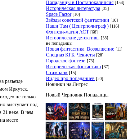
Попаданцы в Постапокалипсис
[154]
Историческая литература
[35]
Space Factor
[10]
Звёзды советской фантастики
[10]
Наши Там ( Центрполиграф )
[116]
Фэнтези-магия АСТ
[68]
Исторические детективы
[38]
не попаданцы
Новая фантастика. Возвышение
[11]
Спецназ КГБ, Чекисты
[28]
Городское фэнтези
[73]
Историческая фантастика
[37]
Стимпанк
[15]
Видео про попаданцев
[20]
а разъезде
Новинки на Литрес
мом Иркутск,
Новый Черновик Попаданцы
оходе» не только
но выступает под
 21 веке. В чем
на месте