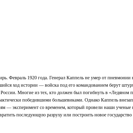
ь. Февраль 1920 года. Генерал Каппель не умер от пневмонии н
вшийся ход истории — войска под его командованием берут штур
России. Многие из тех, кто должен был погибнуть в «Ледяном п
 фактически победившими большевиками. Однако Каппель внезап
иям — эксперимент со временем, который провели наши ученые в
вратить последующую разруху или построить новое государство 