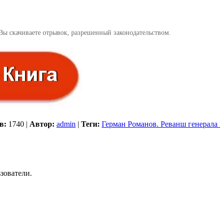
Вы скачиваете отрывок, разрешенный законодательством.
в:
1740
|
Автор:
admin
|
Теги:
Герман Романов. Реванш генерала
зователи.