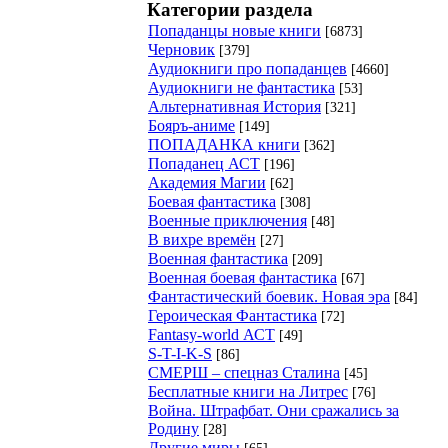
Категории раздела
Попаданцы новые книги
[6873]
Черновик
[379]
Аудиокниги про попаданцев
[4660]
Аудиокниги не фантастика
[53]
Альтернативная История
[321]
Бояръ-аниме
[149]
ПОПАДАНКА книги
[362]
Попаданец АСТ
[196]
Академия Магии
[62]
Боевая фантастика
[308]
Военные приключения
[48]
В вихре времён
[27]
Военная фантастика
[209]
Военная боевая фантастика
[67]
Фантастический боевик. Новая эра
[84]
Героическая Фантастика
[72]
Fantasy-world АСТ
[49]
S-T-I-K-S
[86]
СМЕРШ – спецназ Сталина
[45]
Бесплатные книги на Литрес
[76]
Война. Штрафбат. Они сражались за
Родину
[28]
Другие миры
[65]