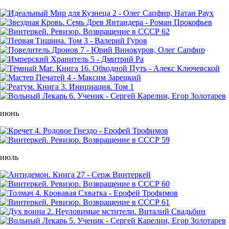
июнь
июль