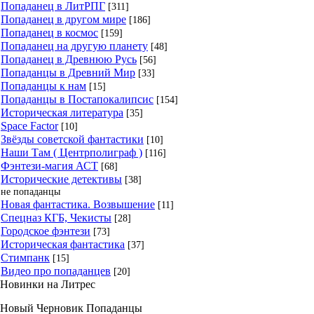
Попаданец в ЛитРПГ
[311]
Попаданец в другом мире
[186]
Попаданец в космос
[159]
Попаданец на другую планету
[48]
Попаданец в Древнюю Русь
[56]
Попаданцы в Древний Мир
[33]
Попаданцы к нам
[15]
Попаданцы в Постапокалипсис
[154]
Историческая литература
[35]
Space Factor
[10]
Звёзды советской фантастики
[10]
Наши Там ( Центрполиграф )
[116]
Фэнтези-магия АСТ
[68]
Исторические детективы
[38]
не попаданцы
Новая фантастика. Возвышение
[11]
Спецназ КГБ, Чекисты
[28]
Городское фэнтези
[73]
Историческая фантастика
[37]
Стимпанк
[15]
Видео про попаданцев
[20]
Новинки на Литрес
Новый Черновик Попаданцы