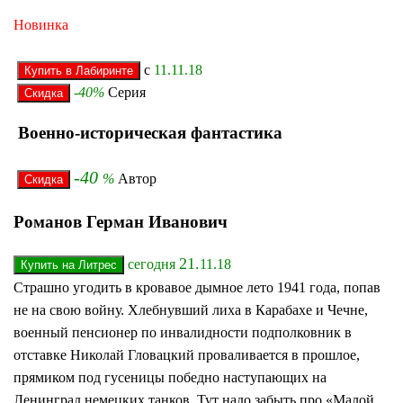
Новинка
с
11.11.18
-40%
Серия
Военно-историческая фантастика
-40
%
Автор
Романов Герман Иванович
21.
сегодня
11.18
Страшно угодить в кровавое дымное лето 1941 года, попав
не на свою войну. Хлебнувший лиха в Карабахе и Чечне,
военный пенсионер по инвалидности подполковник в
отставке Николай Гловацкий проваливается в прошлое,
прямиком под гусеницы победно наступающих на
Ленинград немецких танков. Тут надо забыть про «Малой