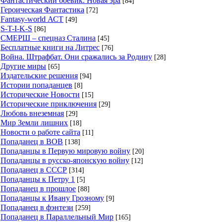
Фантастический боевик. Новая эра
[84]
Героическая Фантастика
[72]
Fantasy-world АСТ
[49]
S-T-I-K-S
[86]
СМЕРШ – спецназ Сталина
[45]
Бесплатные книги на Литрес
[76]
Война. Штрафбат. Они сражались за Родину
[28]
Другие миры
[65]
Издательские решения
[94]
Истории попаданцев
[8]
Исторические Новости
[15]
Исторические приключения
[29]
Любовь внеземная
[29]
Мир Земли лишних
[18]
Новости о работе сайта
[11]
Попаданец в ВОВ
[138]
Попаданцы в Первую мировую войну
[20]
Попаданцы в русско-японскую войну
[12]
Попаданец в СССР
[314]
Попаданцы к Петру 1
[5]
Попаданец в прошлое
[88]
Попаданцы к Ивану Грозному
[9]
Попаданец в фэнтези
[259]
Попаданец в Параллельный Мир
[165]