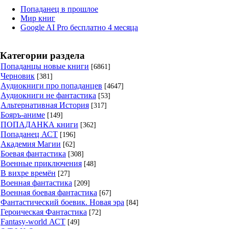
Попаданец в прошлое
Мир книг
Google AI Pro бесплатно 4 месяца
Категории раздела
Попаданцы новые книги
[6861]
Черновик
[381]
Аудиокниги про попаданцев
[4647]
Аудиокниги не фантастика
[53]
Альтернативная История
[317]
Бояръ-аниме
[149]
ПОПАДАНКА книги
[362]
Попаданец АСТ
[196]
Академия Магии
[62]
Боевая фантастика
[308]
Военные приключения
[48]
В вихре времён
[27]
Военная фантастика
[209]
Военная боевая фантастика
[67]
Фантастический боевик. Новая эра
[84]
Героическая Фантастика
[72]
Fantasy-world АСТ
[49]