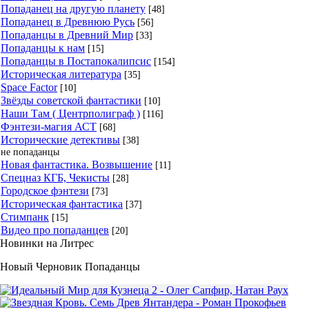
Попаданец на другую планету
[48]
Попаданец в Древнюю Русь
[56]
Попаданцы в Древний Мир
[33]
Попаданцы к нам
[15]
Попаданцы в Постапокалипсис
[154]
Историческая литература
[35]
Space Factor
[10]
Звёзды советской фантастики
[10]
Наши Там ( Центрполиграф )
[116]
Фэнтези-магия АСТ
[68]
Исторические детективы
[38]
не попаданцы
Новая фантастика. Возвышение
[11]
Спецназ КГБ, Чекисты
[28]
Городское фэнтези
[73]
Историческая фантастика
[37]
Стимпанк
[15]
Видео про попаданцев
[20]
Новинки на Литрес
Новый Черновик Попаданцы