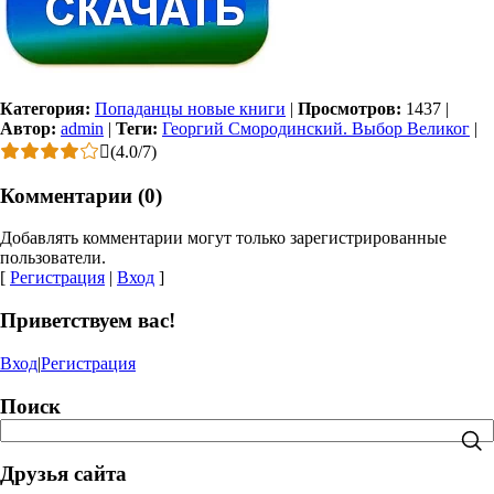
Категория:
Попаданцы новые книги
|
Просмотров:
1437
|
Автор:
admin
|
Теги:
Георгий Смородинский. Выбор Великог
|
(
4.0
/
7
)
Комментарии (0)
Добавлять комментарии могут только зарегистрированные
пользователи.
[
Регистрация
|
Вход
]
Приветствуем вас!
Вход
|
Регистрация
Поиск
Друзья сайта