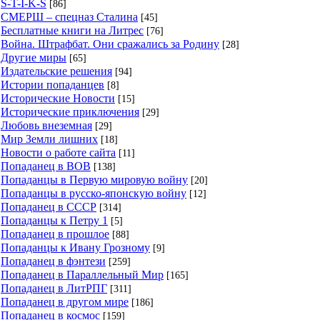
S-T-I-K-S
[86]
СМЕРШ – спецназ Сталина
[45]
Бесплатные книги на Литрес
[76]
Война. Штрафбат. Они сражались за Родину
[28]
Другие миры
[65]
Издательские решения
[94]
Истории попаданцев
[8]
Исторические Новости
[15]
Исторические приключения
[29]
Любовь внеземная
[29]
Мир Земли лишних
[18]
Новости о работе сайта
[11]
Попаданец в ВОВ
[138]
Попаданцы в Первую мировую войну
[20]
Попаданцы в русско-японскую войну
[12]
Попаданец в СССР
[314]
Попаданцы к Петру 1
[5]
Попаданец в прошлое
[88]
Попаданцы к Ивану Грозному
[9]
Попаданец в фэнтези
[259]
Попаданец в Параллельный Мир
[165]
Попаданец в ЛитРПГ
[311]
Попаданец в другом мире
[186]
Попаданец в космос
[159]