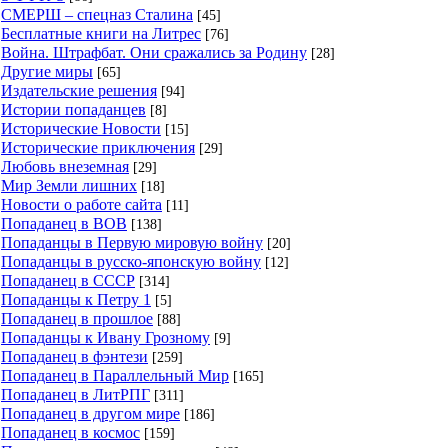
СМЕРШ – спецназ Сталина
[45]
Бесплатные книги на Литрес
[76]
Война. Штрафбат. Они сражались за Родину
[28]
Другие миры
[65]
Издательские решения
[94]
Истории попаданцев
[8]
Исторические Новости
[15]
Исторические приключения
[29]
Любовь внеземная
[29]
Мир Земли лишних
[18]
Новости о работе сайта
[11]
Попаданец в ВОВ
[138]
Попаданцы в Первую мировую войну
[20]
Попаданцы в русско-японскую войну
[12]
Попаданец в СССР
[314]
Попаданцы к Петру 1
[5]
Попаданец в прошлое
[88]
Попаданцы к Ивану Грозному
[9]
Попаданец в фэнтези
[259]
Попаданец в Параллельный Мир
[165]
Попаданец в ЛитРПГ
[311]
Попаданец в другом мире
[186]
Попаданец в космос
[159]