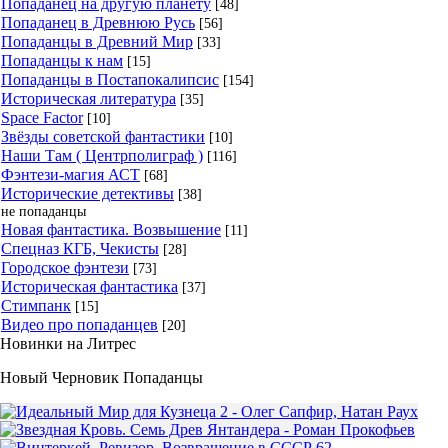
Попаданец на другую планету
[48]
Попаданец в Древнюю Русь
[56]
Попаданцы в Древний Мир
[33]
Попаданцы к нам
[15]
Попаданцы в Постапокалипсис
[154]
Историческая литература
[35]
Space Factor
[10]
Звёзды советской фантастики
[10]
Наши Там ( Центрполиграф )
[116]
Фэнтези-магия АСТ
[68]
Исторические детективы
[38]
не попаданцы
Новая фантастика. Возвышение
[11]
Спецназ КГБ, Чекисты
[28]
Городское фэнтези
[73]
Историческая фантастика
[37]
Стимпанк
[15]
Видео про попаданцев
[20]
Новинки на Литрес
Новый Черновик Попаданцы