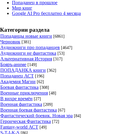
Попаданец в прошлое
Мир книг
Google AI Pro бесплатно 4 месяца
Категории раздела
Попаданцы новые книги
[6861]
Черновик
[381]
Аудиокниги про попаданцев
[4647]
Аудиокниги не фантастика
[53]
Альтернативная История
[317]
Бояръ-аниме
[149]
ПОПАДАНКА книги
[362]
Попаданец АСТ
[196]
Академия Магии
[62]
Боевая фантастика
[308]
Военные приключения
[48]
В вихре времён
[27]
Военная фантастика
[209]
Военная боевая фантастика
[67]
Фантастический боевик. Новая эра
[84]
Героическая Фантастика
[72]
Fantasy-world АСТ
[49]
S-T-I-K-S
[86]