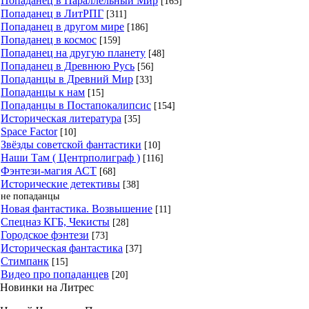
Попаданец в Параллельный Мир
[165]
Попаданец в ЛитРПГ
[311]
Попаданец в другом мире
[186]
Попаданец в космос
[159]
Попаданец на другую планету
[48]
Попаданец в Древнюю Русь
[56]
Попаданцы в Древний Мир
[33]
Попаданцы к нам
[15]
Попаданцы в Постапокалипсис
[154]
Историческая литература
[35]
Space Factor
[10]
Звёзды советской фантастики
[10]
Наши Там ( Центрполиграф )
[116]
Фэнтези-магия АСТ
[68]
Исторические детективы
[38]
не попаданцы
Новая фантастика. Возвышение
[11]
Спецназ КГБ, Чекисты
[28]
Городское фэнтези
[73]
Историческая фантастика
[37]
Стимпанк
[15]
Видео про попаданцев
[20]
Новинки на Литрес