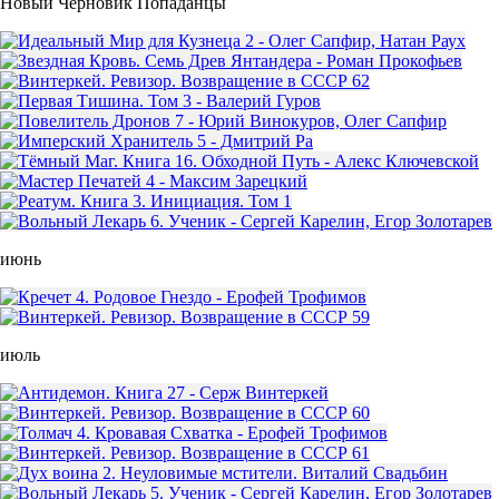
Новый Черновик Попаданцы
июнь
июль