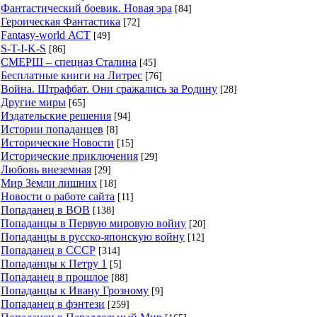
Фантастический боевик. Новая эра
[84]
Героическая Фантастика
[72]
Fantasy-world АСТ
[49]
S-T-I-K-S
[86]
СМЕРШ – спецназ Сталина
[45]
Бесплатные книги на Литрес
[76]
Война. Штрафбат. Они сражались за Родину
[28]
Другие миры
[65]
Издательские решения
[94]
Истории попаданцев
[8]
Исторические Новости
[15]
Исторические приключения
[29]
Любовь внеземная
[29]
Мир Земли лишних
[18]
Новости о работе сайта
[11]
Попаданец в ВОВ
[138]
Попаданцы в Первую мировую войну
[20]
Попаданцы в русско-японскую войну
[12]
Попаданец в СССР
[314]
Попаданцы к Петру 1
[5]
Попаданец в прошлое
[88]
Попаданцы к Ивану Грозному
[9]
Попаданец в фэнтези
[259]