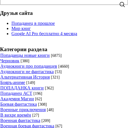
Друзья сайта
Попаданец в прошлое
Мир книг
Google AI Pro бесплатно 4 месяца
Категории раздела
Попаданцы новые книги
[6875]
Черновик
[380]
Аудиокниги про попаданцев
[4660]
Аудиокниги не фантастика
[53]
Альтернативная История
[321]
Бояръ-аниме
[149]
ПОПАДАНКА книги
[362]
Попаданец АСТ
[196]
Академия Магии
[62]
Боевая фантастика
[308]
Военные приключения
[48]
В вихре времён
[27]
Военная фантастика
[209]
Военная боевая фантастика
[67]