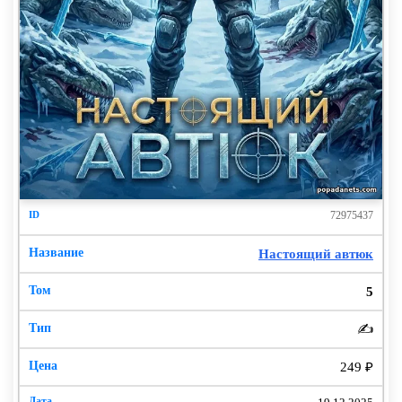
72975437
Настоящий автюк
5
✍️
249 ₽