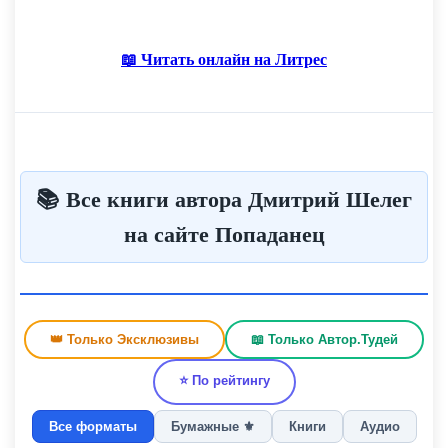
опаздывать на построение. У нас сегодня особенный
день.
📖 Читать онлайн на Литрес
📚 Все книги автора Дмитрий Шелег
на сайте Попаданец
👑 Только Эксклюзивы
📖 Только Автор.Тудей
⭐ По рейтингу
Все форматы
Бумажные ⚜️
Книги
Аудио