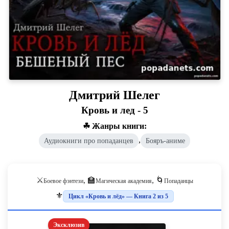
Дмитрий Шелег
Кровь и лед - 5
☘ Жанры книги:
,
Аудиокниги про попаданцев
Бояръ-аниме
⚔️
, 🏫
, 🌀
Боевое фэнтези
Магическая академия
Попаданцы
⚜️
Цикл «Кровь и лёд» — Книга 2 из 5
Эксклюзив