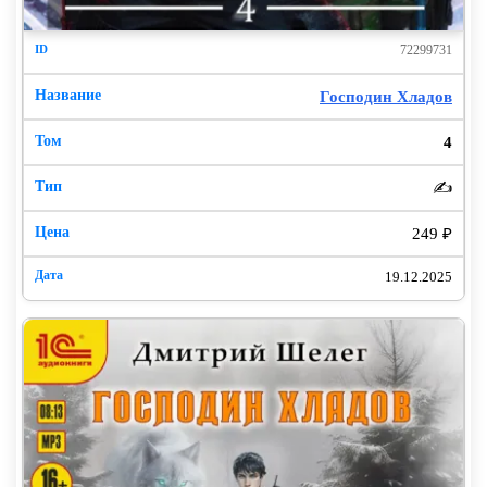
72299731
Господин Хладов
4
✍️
249 ₽
19.12.2025