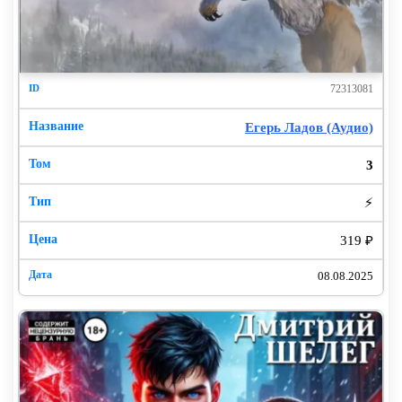
72313081
Егерь Ладов (Аудио)
3
⚡
319 ₽
08.08.2025