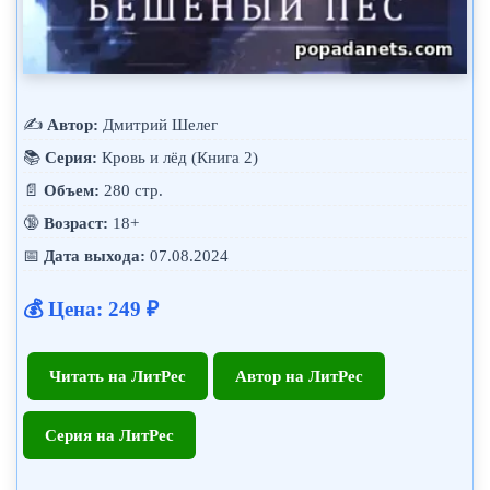
✍️
Автор:
Дмитрий Шелег
📚
Серия:
Кровь и лёд (Книга 2)
📄
Объем:
280 стр.
🔞
Возраст:
18+
📅
Дата выхода:
07.08.2024
💰 Цена: 249 ₽
Читать на ЛитРес
Автор на ЛитРес
Серия на ЛитРес