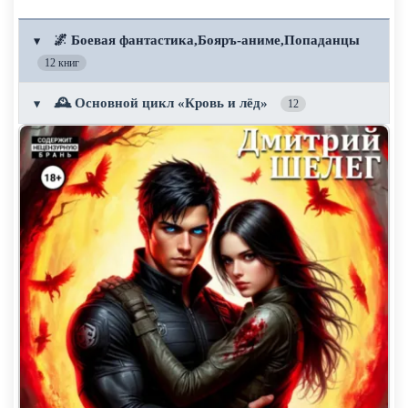
🌌 Боевая фантастика,Бояръ-аниме,Попаданцы
▼
12 книг
🕰️ Основной цикл «Кровь и лёд»
▼
12