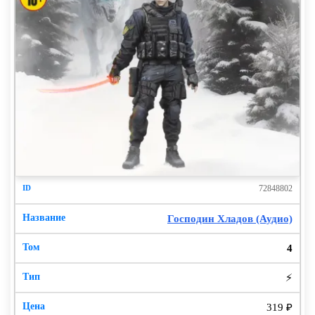
72848802
Господин Хладов (Аудио)
4
⚡
319 ₽