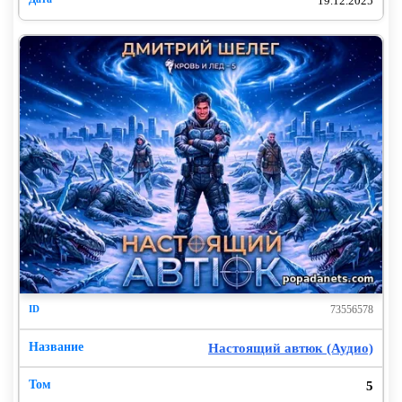
19.12.2025
73556578
Настоящий автюк (Аудио)
5