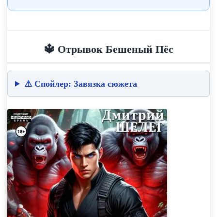
🔱 Отрывок Бешеный Пёс
⚠️ Спойлер: Завязка сюжета