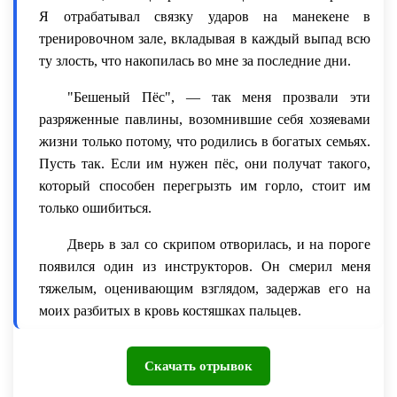
Я отрабатывал связку ударов на манекене в
тренировочном зале, вкладывая в каждый выпад всю
ту злость, что накопилась во мне за последние дни.
"Бешеный Пёс", — так меня прозвали эти
разряженные павлины, возомнившие себя хозяевами
жизни только потому, что родились в богатых семьях.
Пусть так. Если им нужен пёс, они получат такого,
который способен перегрызть им горло, стоит им
только ошибиться.
Дверь в зал со скрипом отворилась, и на пороге
появился один из инструкторов. Он смерил меня
тяжелым, оценивающим взглядом, задержав его на
моих разбитых в кровь костяшках пальцев.
— Хладов, — произнес он, и в его голосе не
Скачать отрывок
было и намека на теплоту. — У тебя десять минут на
то, чтобы привести себя в порядок. Советую не