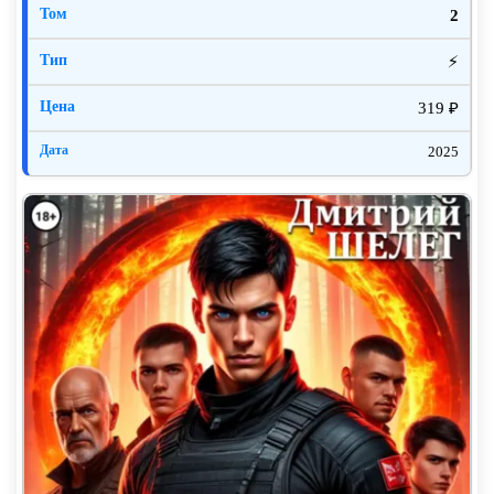
2
⚡
319 ₽
2025