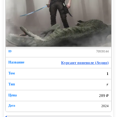
70939144
Курсант поневоле (Аудио)
1
⚡
289 ₽
2024