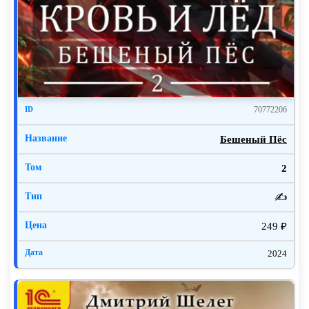
70772206
Бешеный Пёс
2
✍️
249 ₽
2024