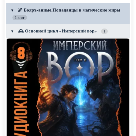
🌌 Бояръ-аниме,Попаданцы в магические миры
▼
1 книг
🕰️ Основной цикл «Имперский вор»
▼
1