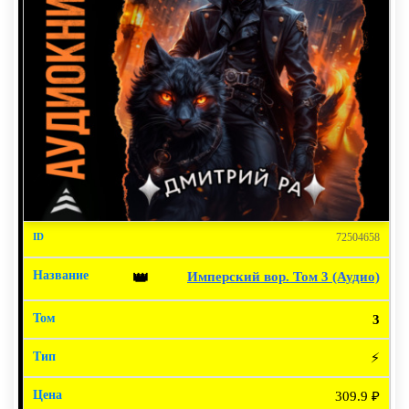
72504658
Имперский вор. Том 3 (Аудио)
👑
3
⚡
309.9 ₽