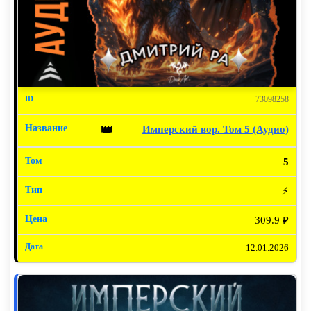
73098258
Имперский вор. Том 5 (Аудио)
👑
5
⚡
309.9 ₽
12.01.2026