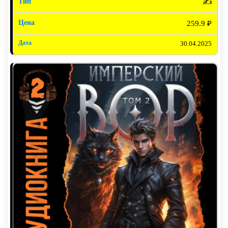
✍️
259.9 ₽
30.04.2025