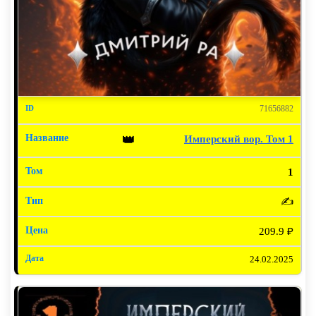
71656882
Имперский вор. Том 1
👑
1
✍️
209.9 ₽
24.02.2025