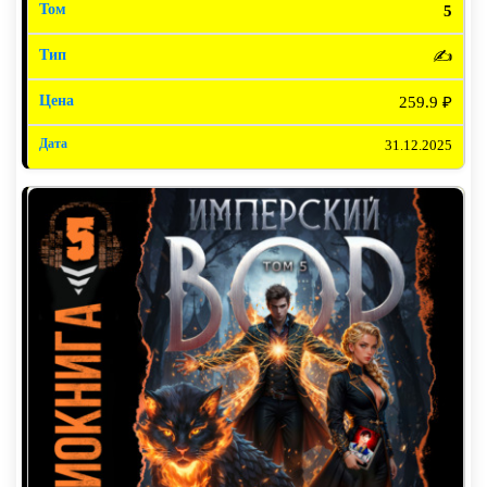
5
✍️
259.9 ₽
31.12.2025