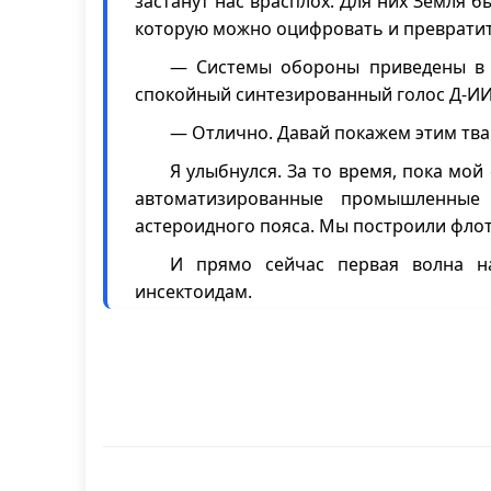
застанут нас врасплох. Для них Земля 
которую можно оцифровать и превратит
— Системы обороны приведены в 
спокойный синтезированный голос Д-ИИ, 
— Отлично. Давай покажем этим твар
Я улыбнулся. За то время, пока мо
автоматизированные промышленны
астероидного пояса. Мы построили флот
И прямо сейчас первая волна н
инсектоидам.
— Орудийные батареи заряжены. На
— Огонь! — скомандовал я, чувст
оцифрованного разума.
Вспышки лазерных залпов озарили 
Эта битва за планету будет жаркой, но 