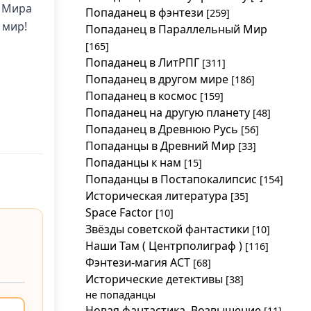
… Мира
Попаданец в фэнтези
[259]
 мир!
Попаданец в Параллельный Мир
[165]
Попаданец в ЛитРПГ
[311]
Попаданец в другом мире
[186]
Попаданец в космос
[159]
Попаданец на другую планету
[48]
Попаданец в Древнюю Русь
[56]
Попаданцы в Древний Мир
[33]
Попаданцы к нам
[15]
Попаданцы в Постапокалипсис
[154]
Историческая литература
[35]
Space Factor
[10]
Звёзды советской фантастики
[10]
Наши Там ( Центрполиграф )
[116]
Фэнтези-магия АСТ
[68]
Исторические детективы
[38]
не попаданцы
Новая фантастика. Возвышение
[11]