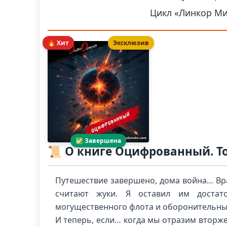
Цикл «Линкор Ми
🔥 Хит
Эксклюзив
✅ Завершена
📜 О книге Оцифрованный. Т
Путешествие завершено, дома война… Вра
считают жуки. Я оставил им доста
могущественного флота и оборонительны
И теперь, если… когда мы отразим вторже