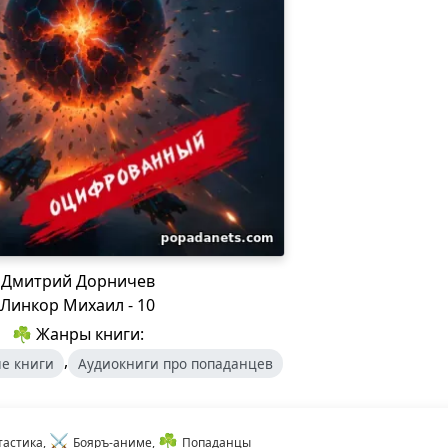
Дмитрий Дорничев
Линкор Михаил - 10
☘ Жанры книги:
,
е книги
Аудиокниги про попаданцев
⚔️
☘️
тастика,
Бояръ-аниме,
Попаданцы