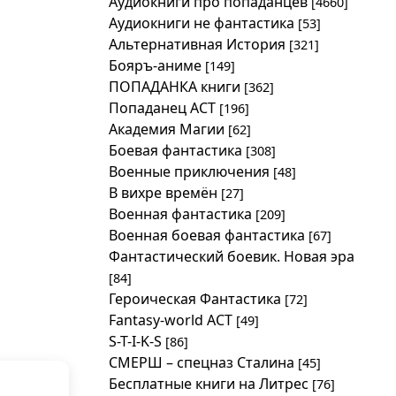
Аудиокниги про попаданцев
[4660]
Аудиокниги не фантастика
[53]
Альтернативная История
[321]
Бояръ-аниме
[149]
ПОПАДАНКА книги
[362]
Попаданец АСТ
[196]
Академия Магии
[62]
Боевая фантастика
[308]
Военные приключения
[48]
В вихре времён
[27]
Военная фантастика
[209]
Военная боевая фантастика
[67]
Фантастический боевик. Новая эра
[84]
Героическая Фантастика
[72]
Fantasy-world АСТ
[49]
S-T-I-K-S
[86]
СМЕРШ – спецназ Сталина
[45]
Бесплатные книги на Литрес
[76]