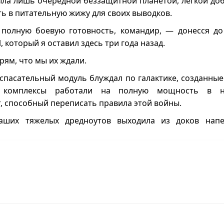
была лишь очередной беззащитной планетой, легкой до
ь в питательную жижу для своих выводков.
полную боевую готовность, командир, — донесся до
который я оставил здесь три года назад.
ям, что мы их ждали.
й спасательный модуль блуждал по галактике, созданны
е комплексы работали на полную мощность в н
, способный переписать правила этой войны.
аших тяжелых дредноутов выходила из доков напе
ведение завершено.
вуя, как в жилах закипает чистая, первозданная я
вечную тьму вакуума, превращая первые ряды жуков в
впереди — настоящая война.