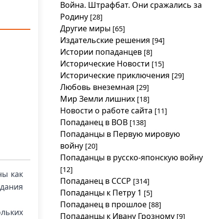
Война. Штрафбат. Они сражались за
Родину
[28]
Другие миры
[65]
Издательские решения
[94]
Истории попаданцев
[8]
Исторические Новости
[15]
Исторические приключения
[29]
Любовь внеземная
[29]
Мир Земли лишних
[18]
Новости о работе сайта
[11]
Попаданец в ВОВ
[138]
Попаданцы в Первую мировую
войну
[20]
Попаданцы в русско-японскую войну
[12]
ны как
Попаданец в СССР
[314]
дания
Попаданцы к Петру 1
[5]
Попаданец в прошлое
[88]
ольких
Попаданцы к Ивану Грозному
[9]