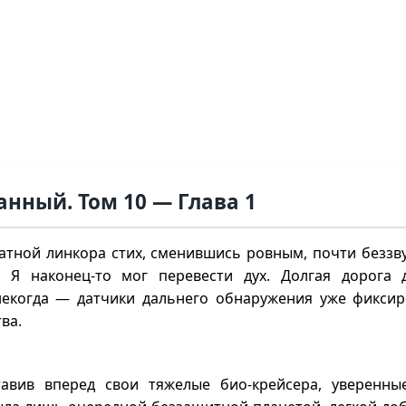
нный. Том 10 — Глава 1
ратной линкора стих, сменившись ровным, почти безз
 Я наконец-то мог перевести дух. Долгая дорога 
некогда — датчики дальнего обнаружения уже фикси
ва.
вив вперед свои тяжелые био-крейсера, уверенные