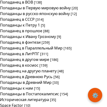
Попаданец в ВОВ
[138]
Попаданцы в Первую мировую войну
[20]
Попаданцы в русско-японскую войну
[12]
Попаданец в СССР
[314]
Попаданцы к Петру 1
[5]
Попаданец в прошлое
[88]
Попаданцы к Ивану Грозному
[9]
Попаданец в фэнтези
[259]
Попаданец в Параллельный Мир
[165]
Попаданец в ЛитРПГ
[311]
Попаданец в другом мире
[186]
Попаданец в космос
[159]
Попаданец на другую планету
[48]
Попаданец в Древнюю Русь
[56]
Попаданцы в Древний Мир
[33]
Попаданцы к нам
[15]
Попаданцы в Постапокалипсис
⚙️
[154]
Историческая литература
[35]
Space Factor
[10]