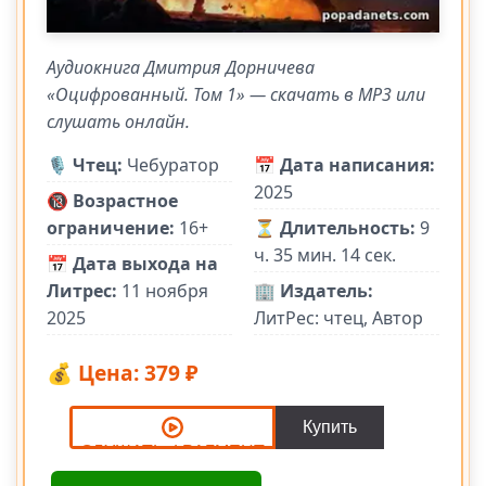
Аудиокнига Дмитрия Дорничева
«Оцифрованный. Том 1» — скачать в MP3 или
слушать онлайн.
🎙️
Чтец:
Чебуратор
📅
Дата написания:
2025
🔞
Возрастное
ограничение:
16+
⏳
Длительность:
9
ч. 35 мин. 14 сек.
📅
Дата выхода на
Литрес:
11 ноября
🏢
Издатель:
2025
ЛитРес: чтец, Автор
💰 Цена: 379 ₽