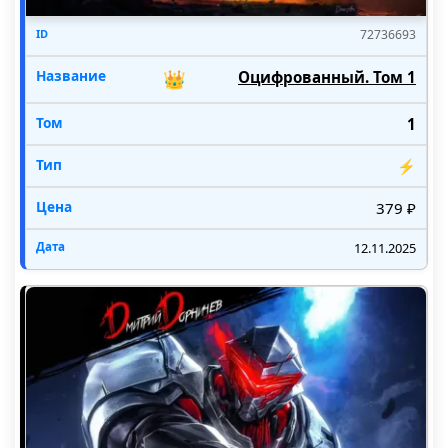
сознание на планету. Мне нужно понять, как
они выжили. Мир за мир!
72736693
👑
Оцифрованный. Том 1
🛑 Бесплатный фрагмент закончился.
Читайте продолжение на сайте
1
Попаданец...
⚡
379 ₽
12.11.2025