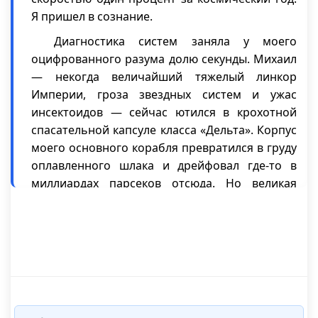
Я пришел в сознание.
Диагностика систем заняла у моего
оцифрованного разума долю секунды. Михаил
— некогда величайший тяжелый линкор
Империи, гроза звездных систем и ужас
инсектоидов — сейчас ютился в крохотной
спасательной капсуле класса «Дельта». Корпус
моего основного корабля превратился в груду
оплавленного шлака и дрейфовал где-то в
миллиардах парсеков отсюда. Но великая
война была выиграна.
Мы победили. Однако, стоило ли
оцифровывать целую расу ради того, чтобы
уцелеть в этой мясорубке?
— Внимание! Обнаружен гравитационный
колодец обитаемой планеты. Класс «Терра».