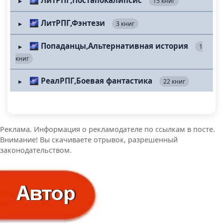
🌌 ЛитРПГ,Постапокалипсис
15 книг
▶
🌌 ЛитРПГ,Фэнтези
3 книг
▶
🌌 Попаданцы,Альтернативная история
1
▶
книг
🌌 РеалРПГ,Боевая фантастика
22 книг
▶
Реклама. Информация о рекламодателе по ссылкам в посте.
Внимание! Вы скачиваете отрывок, разрешенный
законодательством.