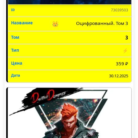
73039503
👑
Оцифрованный. Том 3
3
⚡
359 ₽
30.12.2025