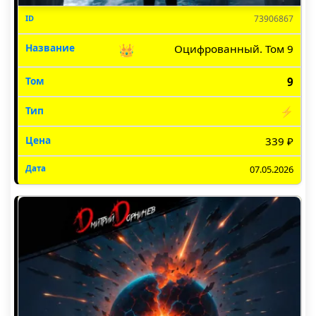
73906867
👑
Оцифрованный. Том 9
9
⚡
339 ₽
07.05.2026