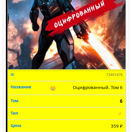
73491478
👑
Оцифрованный. Том 6
6
⚡
359 ₽