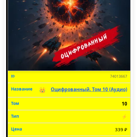
74013667
👑
Оцифрованный. Том 10 (Аудио)
10
⚡
339 ₽