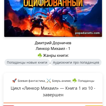
Дмитрий Дорничев
Линкор Михаил - 1
☘ Жанры книги:
,
Попаданцы новые книги
Аудиокниги про попаданцев
🚀
⚔️
☘️
Боевая фантастика,
Бояръ-аниме,
Попаданцы
Цикл «Линкор Михаил» — Книга 1 из 10 -
завершен