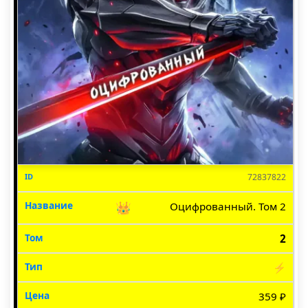
72837822
👑
Оцифрованный. Том 2
2
⚡
359 ₽