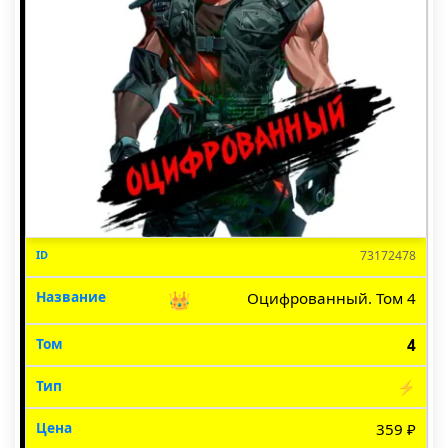
73172478
👑
Оцифрованный. Том 4
4
⚡
359 ₽