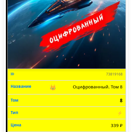
73819168
👑
Оцифрованный. Том 8
8
⚡
339 ₽