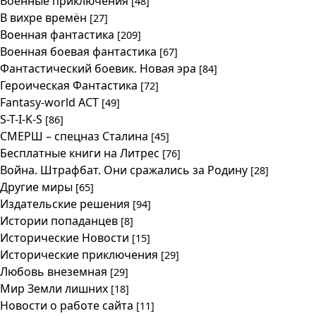
Военные приключения
[48]
В вихре времён
[27]
Военная фантастика
[209]
Военная боевая фантастика
[67]
Фантастический боевик. Новая эра
[84]
Героическая Фантастика
[72]
Fantasy-world АСТ
[49]
S-T-I-K-S
[86]
СМЕРШ – спецназ Сталина
[45]
Бесплатные книги на Литрес
[76]
Война. Штрафбат. Они сражались за Родину
[28]
Другие миры
[65]
Издательские решения
[94]
Истории попаданцев
[8]
Исторические Новости
[15]
Исторические приключения
[29]
Любовь внеземная
[29]
Мир Земли лишних
[18]
Новости о работе сайта
[11]