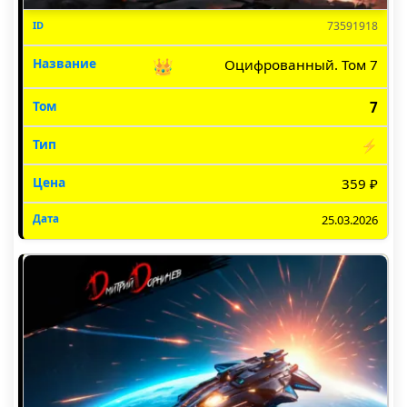
73591918
👑
Оцифрованный. Том 7
7
⚡
359 ₽
25.03.2026