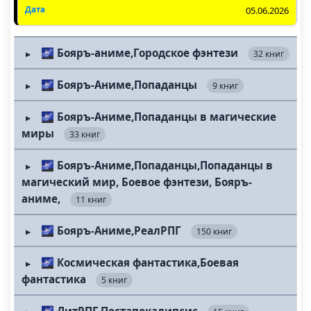
05.06.2026
🌌 Бояръ-аниме,Городское фэнтези
32 книг
▶
🌌 Бояръ-Аниме,Попаданцы
9 книг
▶
🌌 Бояръ-Аниме,Попаданцы в магические
▶
миры
33 книг
🌌 Бояръ-Аниме,Попаданцы,Попаданцы в
▶
магический мир, Боевое фэнтези, Бояръ-
аниме,
11 книг
🌌 Бояръ-Аниме,РеалРПГ
150 книг
▶
🌌 Космическая фантастика,Боевая
▶
фантастика
5 книг