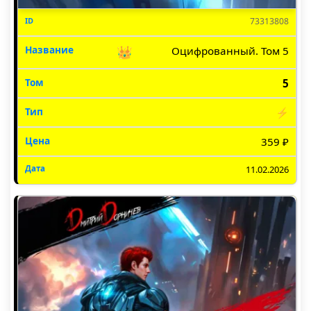
73313808
👑
Оцифрованный. Том 5
5
⚡
359 ₽
11.02.2026