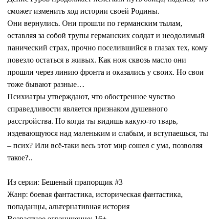
сможет изменить ход истории своей Родины.
Они вернулись. Они прошли по германским тылам,
оставляя за собой трупы германских солдат и неодолимый
панический страх, прочно поселившийся в глазах тех, кому
повезло остаться в живых. Как нож сквозь масло они
прошли через линию фронта и оказались у своих. Но свои
тоже бывают разные…
Психиатры утверждают, что обостренное чувство
справедливости является признаком душевного
расстройства. Но когда ты видишь какую-то тварь,
издевающуюся над маленьким и слабым, и вступаешься, ты
– псих? Или всё-таки весь этот мир сошел с ума, позволяя
такое?..
Из серии: Бешеный прапорщик #3
Жанр: боевая фантастика, историческая фантастика,
попаданцы, альтернативная история
Возрастное ограничение: 16+