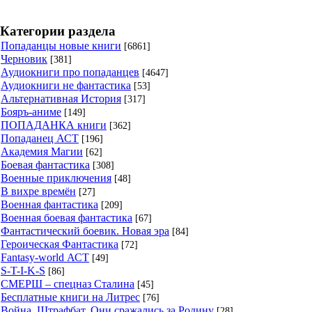
Категории раздела
Попаданцы новые книги
[6861]
Черновик
[381]
Аудиокниги про попаданцев
[4647]
Аудиокниги не фантастика
[53]
Альтернативная История
[317]
Бояръ-аниме
[149]
ПОПАДАНКА книги
[362]
Попаданец АСТ
[196]
Академия Магии
[62]
Боевая фантастика
[308]
Военные приключения
[48]
В вихре времён
[27]
Военная фантастика
[209]
Военная боевая фантастика
[67]
Фантастический боевик. Новая эра
[84]
Героическая Фантастика
[72]
Fantasy-world АСТ
[49]
S-T-I-K-S
[86]
СМЕРШ – спецназ Сталина
[45]
Бесплатные книги на Литрес
[76]
Война. Штрафбат. Они сражались за Родину
[28]