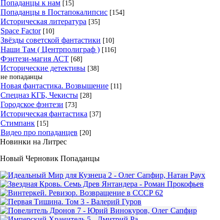
Попаданцы к нам
[15]
Попаданцы в Постапокалипсис
[154]
Историческая литература
[35]
Space Factor
[10]
Звёзды советской фантастики
[10]
Наши Там ( Центрполиграф )
[116]
Фэнтези-магия АСТ
[68]
Исторические детективы
[38]
не попаданцы
Новая фантастика. Возвышение
[11]
Спецназ КГБ, Чекисты
[28]
Городское фэнтези
[73]
Историческая фантастика
[37]
Стимпанк
[15]
Видео про попаданцев
[20]
Новинки на Литрес
Новый Черновик Попаданцы