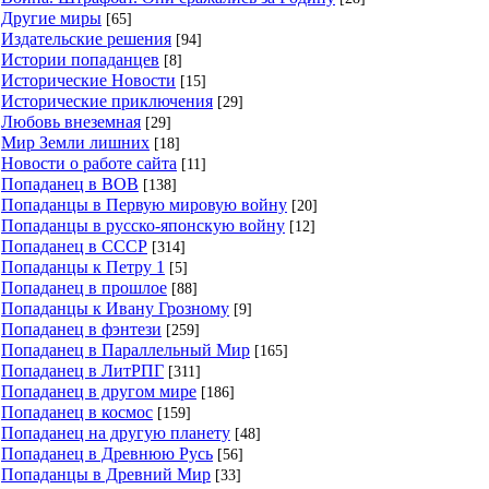
Другие миры
[65]
Издательские решения
[94]
Истории попаданцев
[8]
Исторические Новости
[15]
Исторические приключения
[29]
Любовь внеземная
[29]
Мир Земли лишних
[18]
Новости о работе сайта
[11]
Попаданец в ВОВ
[138]
Попаданцы в Первую мировую войну
[20]
Попаданцы в русско-японскую войну
[12]
Попаданец в СССР
[314]
Попаданцы к Петру 1
[5]
Попаданец в прошлое
[88]
Попаданцы к Ивану Грозному
[9]
Попаданец в фэнтези
[259]
Попаданец в Параллельный Мир
[165]
Попаданец в ЛитРПГ
[311]
Попаданец в другом мире
[186]
Попаданец в космос
[159]
Попаданец на другую планету
[48]
Попаданец в Древнюю Русь
[56]
Попаданцы в Древний Мир
[33]