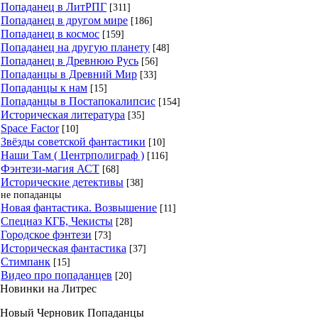
Попаданец в ЛитРПГ
[311]
Попаданец в другом мире
[186]
Попаданец в космос
[159]
Попаданец на другую планету
[48]
Попаданец в Древнюю Русь
[56]
Попаданцы в Древний Мир
[33]
Попаданцы к нам
[15]
Попаданцы в Постапокалипсис
[154]
Историческая литература
[35]
Space Factor
[10]
Звёзды советской фантастики
[10]
Наши Там ( Центрполиграф )
[116]
Фэнтези-магия АСТ
[68]
Исторические детективы
[38]
не попаданцы
Новая фантастика. Возвышение
[11]
Спецназ КГБ, Чекисты
[28]
Городское фэнтези
[73]
Историческая фантастика
[37]
Стимпанк
[15]
Видео про попаданцев
[20]
Новинки на Литрес
Новый Черновик Попаданцы