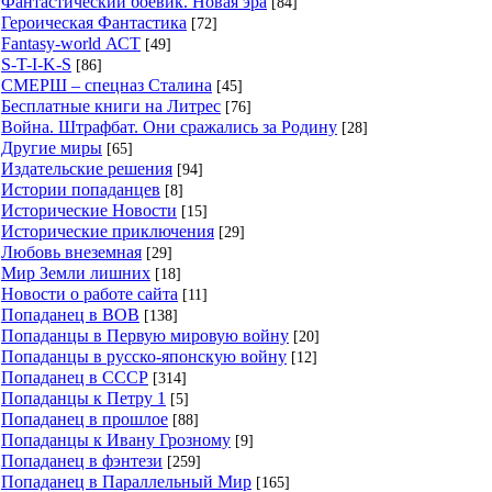
Фантастический боевик. Новая эра
[84]
Героическая Фантастика
[72]
Fantasy-world АСТ
[49]
S-T-I-K-S
[86]
СМЕРШ – спецназ Сталина
[45]
Бесплатные книги на Литрес
[76]
Война. Штрафбат. Они сражались за Родину
[28]
Другие миры
[65]
Издательские решения
[94]
Истории попаданцев
[8]
Исторические Новости
[15]
Исторические приключения
[29]
Любовь внеземная
[29]
Мир Земли лишних
[18]
Новости о работе сайта
[11]
Попаданец в ВОВ
[138]
Попаданцы в Первую мировую войну
[20]
Попаданцы в русско-японскую войну
[12]
Попаданец в СССР
[314]
Попаданцы к Петру 1
[5]
Попаданец в прошлое
[88]
Попаданцы к Ивану Грозному
[9]
Попаданец в фэнтези
[259]
Попаданец в Параллельный Мир
[165]