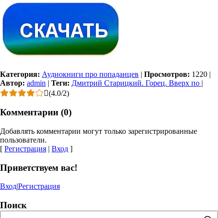
Категория:
Аудиокниги про попаданцев
|
Просмотров:
1220
|
Автор:
admin
|
Теги:
Дмитрий Старицкий. Горец. Вверх по
|
(
4.0
/
2
)
Комментарии (0)
Добавлять комментарии могут только зарегистрированные
пользователи.
[
Регистрация
|
Вход
]
Приветствуем вас!
Вход
|
Регистрация
Поиск