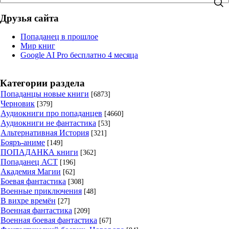
Друзья сайта
Попаданец в прошлое
Мир книг
Google AI Pro бесплатно 4 месяца
Категории раздела
Попаданцы новые книги
[6873]
Черновик
[379]
Аудиокниги про попаданцев
[4660]
Аудиокниги не фантастика
[53]
Альтернативная История
[321]
Бояръ-аниме
[149]
ПОПАДАНКА книги
[362]
Попаданец АСТ
[196]
Академия Магии
[62]
Боевая фантастика
[308]
Военные приключения
[48]
В вихре времён
[27]
Военная фантастика
[209]
Военная боевая фантастика
[67]