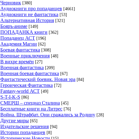
Черновик
[380]
Аудиокниги про попаданцев
[4661]
Аудиокниги не фантастика
[53]
Альтернативная История
[321]
Бояръ-аниме
[149]
ПОПАДАНКА книги
[362]
Попаданец АСТ
[196]
Академия Магии
[62]
Боевая фантастика
[308]
Военные приключения
[48]
В вихре времён
[27]
Военная фантастика
[209]
Военная боевая фантастика
[67]
Фантастический боевик. Новая эра
[84]
Героическая Фантастика
[72]
Fantasy-world АСТ
[49]
S-T-I-K-S
[86]
СМЕРШ – спецназ Сталина
[45]
Бесплатные книги на Литрес
[76]
Война. Штрафбат. Они сражались за Родину
[28]
Другие миры
[65]
Издательские решения
[94]
Истории попаданцев
[8]
Исторические Новости
[15]