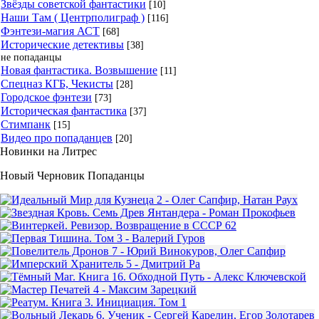
Звёзды советской фантастики
[10]
Наши Там ( Центрполиграф )
[116]
Фэнтези-магия АСТ
[68]
Исторические детективы
[38]
не попаданцы
Новая фантастика. Возвышение
[11]
Спецназ КГБ, Чекисты
[28]
Городское фэнтези
[73]
Историческая фантастика
[37]
Стимпанк
[15]
Видео про попаданцев
[20]
Новинки на Литрес
Новый Черновик Попаданцы