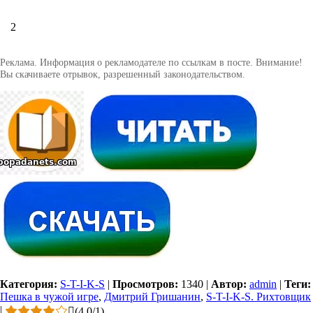
2
Реклама. Информация о рекламодателе по ссылкам в посте. Внимание!
Вы скачиваете отрывок, разрешенный законодательством.
Категория:
S-T-I-K-S
|
Просмотров:
1340
|
Автор:
admin
|
Теги:
Пешка в чужой игре
,
Дмитрий Гришанин
,
S-T-I-K-S. Рихтовщик
|
(
4.0
/
1
)