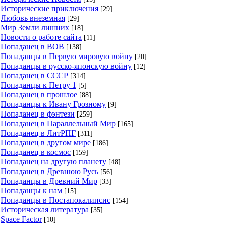
Исторические приключения
[29]
Любовь внеземная
[29]
Мир Земли лишних
[18]
Новости о работе сайта
[11]
Попаданец в ВОВ
[138]
Попаданцы в Первую мировую войну
[20]
Попаданцы в русско-японскую войну
[12]
Попаданец в СССР
[314]
Попаданцы к Петру 1
[5]
Попаданец в прошлое
[88]
Попаданцы к Ивану Грозному
[9]
Попаданец в фэнтези
[259]
Попаданец в Параллельный Мир
[165]
Попаданец в ЛитРПГ
[311]
Попаданец в другом мире
[186]
Попаданец в космос
[159]
Попаданец на другую планету
[48]
Попаданец в Древнюю Русь
[56]
Попаданцы в Древний Мир
[33]
Попаданцы к нам
[15]
Попаданцы в Постапокалипсис
[154]
Историческая литература
[35]
Space Factor
[10]