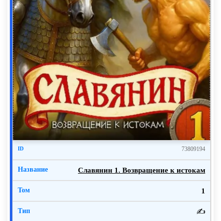
Бежать – никак иначе! Или пуля в спину при
попытке побега, или сбегу. Но флешку, на крайний
случай, нужно уничтожить. Она не может достаться
ни врагу ни тому, кто врагом может стать в любой
момент. Но как же она нужна моей стране!
А бандиты еще не знают, наверное, что мои
седины – это не признак старости и немощности. И
то, что если я подполковник – это отнюдь не значит,
что в штабах заседаю. Кое-что умею. Или знают?
Брали же конкретно меня.
Дорога вдруг стала плавной, а водитель сбросил
73809194
скорость. Будто бы пересекли черту.
Славянин 1. Возвращение к истокам
— Тра-та-та! – раздались выстрелы.
1
Стрелок с крупняка в кузове отрабатывал.
Скорее всего, по летящим целям. Меня ищут? Свои
✍️
дроны? Пусть бы уже и били по пикапу.