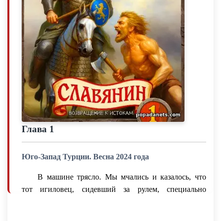
Глава 1
Юго-Запад Турции. Весна 2024 года
В машине трясло. Мы мчались и казалось, что
тот игиловец, сидевший за рулем, специально
собирает все кочки и ухабы, даже не думая объезжать
их. То и дело, но я ударялся о крышу машины.