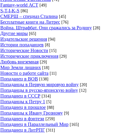
Fantasy-world АСТ
[49]
S-T-I-K-S
[86]
СМЕРШ – спецназ Сталина
[45]
Бесплатные книги на Литрес
[76]
Война. Штрафбат. Они сражались за Родину
[28]
Другие миры
[65]
Издательские решения
[94]
Истории попаданцев
[8]
Исторические Новости
[15]
Исторические приключения
[29]
Любовь внеземная
[29]
Мир Земли лишних
[18]
Новости о работе сайта
[11]
Попаданец в ВОВ
[138]
Попаданцы в Первую мировую войну
[20]
Попаданцы в русско-японскую войну
[12]
Попаданец в СССР
[314]
Попаданцы к Петру 1
[5]
Попаданец в прошлое
[88]
Попаданцы к Ивану Грозному
[9]
Попаданец в фэнтези
[259]
Попаданец в Параллельный Мир
[165]
Попаданец в ЛитРПГ
[311]