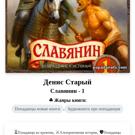
Денис Старый
Славянин - 1
☘ Жанры книги:
,
Попаданцы новые книги
Аудиокниги про попаданцев
⏳
, ⚔️
, 🛡️
Попаданцы во времени
Альтернативная история
Попаданцы