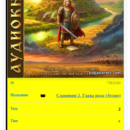
73833392
Славянин 2. Глава рода (Аудио)
👑
2
⚡