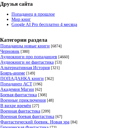
Друзья сайта
Попаданец в прошлое
Мир книг
Google AI Pro бесплатно 4 месяца
Категории раздела
Попаданцы новые книги
[6874]
Черновик
[380]
Аудиокниги про попаданцев
[4660]
Аудиокниги не фантастика
[53]
Альтернативная История
[321]
Бояръ-аниме
[149]
ПОПАДАНКА книги
[362]
Попаданец АСТ
[196]
Академия Магии
[62]
Боевая фантастика
[308]
Военные приключения
[48]
В вихре времён
[27]
Военная фантастика
[209]
Военная боевая фантастика
[67]
Фантастический боевик. Новая эра
[84]
Героическая Фантастика
[72]