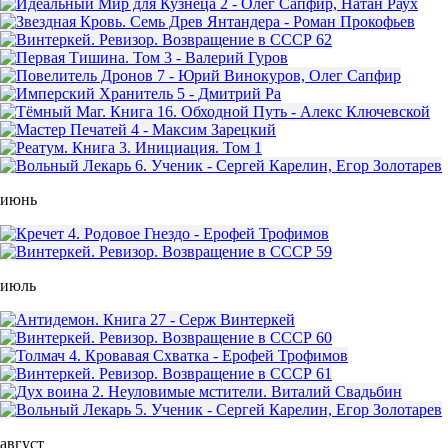
июнь
июль
август