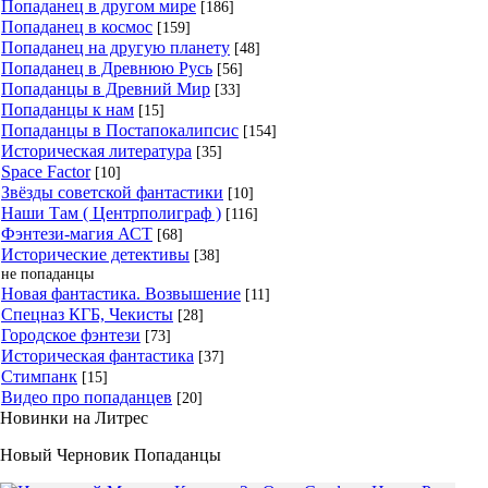
Попаданец в другом мире
[186]
Попаданец в космос
[159]
Попаданец на другую планету
[48]
Попаданец в Древнюю Русь
[56]
Попаданцы в Древний Мир
[33]
Попаданцы к нам
[15]
Попаданцы в Постапокалипсис
[154]
Историческая литература
[35]
Space Factor
[10]
Звёзды советской фантастики
[10]
Наши Там ( Центрполиграф )
[116]
Фэнтези-магия АСТ
[68]
Исторические детективы
[38]
не попаданцы
Новая фантастика. Возвышение
[11]
Спецназ КГБ, Чекисты
[28]
Городское фэнтези
[73]
Историческая фантастика
[37]
Стимпанк
[15]
Видео про попаданцев
[20]
Новинки на Литрес
Новый Черновик Попаданцы