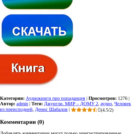
Категория:
Аудиокниги про попаданцев
|
Просмотров:
1276
|
Автор:
admin
|
Теги:
Джунгли. МИР – ДОМУ 2
,
аудио
,
Человек
из преисподней
,
Денис Шабалов
|
(
4.5
/
2
)
Комментарии (0)
Добавлять комментарии могут только зарегистрированные