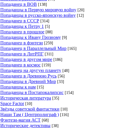
Попаданец в ВОВ
[138]
Попаданцы в Первую мировую войну
[20]
Попаданцы в русско-японскую войну
[12]
Попаданец в СССР
[314]
Попаданцы к Петру 1
[5]
Попаданец в прошлое
[88]
Попаданцы к Ивану Грозному
[9]
Попаданец в фэнтези
[259]
Попаданец в Параллельный Мир
[165]
Попаданец в ЛитРПГ
[311]
Попаданец в другом мире
[186]
Попаданец в космос
[159]
Попаданец на другую планету
[48]
Попаданец в Древнюю Русь
[56]
Попаданцы в Древний Мир
[33]
Попаданцы к нам
[15]
Попаданцы в Постапокалипсис
[154]
Историческая литература
[35]
Space Factor
[10]
Звёзды советской фантастики
[10]
Наши Там ( Центрполиграф )
[116]
Фэнтези-магия АСТ
[68]
Исторические детективы
[38]