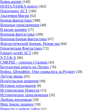
Бояръ-аниме
[149]
ПОПАДАНКА книги
[362]
Попаданец АСТ
[196]
Академия Магии
[62]
Боевая фантастика
[308]
Военные приключения
[48]
В вихре времён
[27]
Военная фантастика
[209]
Военная боевая фантастика
[67]
Фантастический боевик. Новая эра
[84]
Героическая Фантастика
[72]
Fantasy-world АСТ
[49]
S-T-I-K-S
[86]
СМЕРШ – спецназ Сталина
[45]
Бесплатные книги на Литрес
[76]
Война. Штрафбат. Они сражались за Родину
[28]
Другие миры
[65]
Издательские решения
[94]
Истории попаданцев
[8]
Исторические Новости
[15]
Исторические приключения
[29]
Любовь внеземная
[29]
Мир Земли лишних
[18]
Новости о работе сайта
[11]