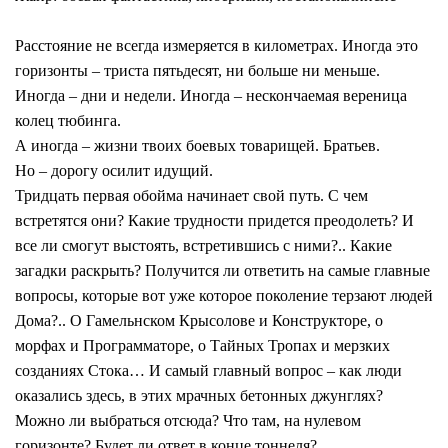
Расстояние не всегда измеряется в километрах. Иногда это
горизонты – триста пятьдесят, ни больше ни меньше.
Иногда – дни и недели. Иногда – нескончаемая вереница
колец тюбинга.
А иногда – жизни твоих боевых товарищей. Братьев.
Но – дорогу осилит идущий.
Тридцать первая обойма начинает свой путь. С чем
встретятся они? Какие трудности придется преодолеть? И
все ли смогут выстоять, встретившись с ними?.. Какие
загадки раскрыть? Получится ли ответить на самые главные
вопросы, которые вот уже которое поколение терзают людей
Дома?.. О Гамельнском Крысолове и Конструкторе, о
морфах и Программаторе, о Тайных Тропах и мерзких
созданиях Стока… И самый главный вопрос – как люди
оказались здесь, в этих мрачных бетонных джунглях?
Можно ли выбраться отсюда? Что там, на нулевом
горизонте? Будет ли ответ в конце тоннеля?..