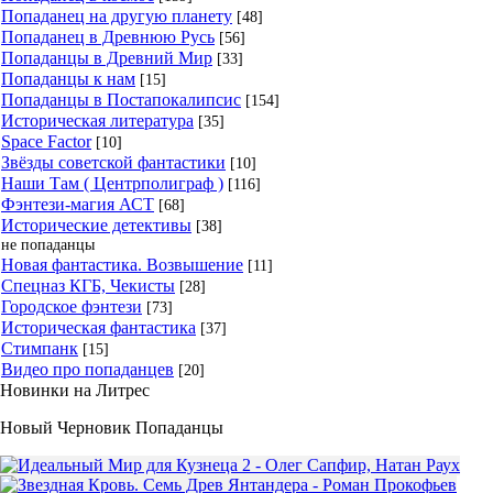
Попаданец на другую планету
[48]
Попаданец в Древнюю Русь
[56]
Попаданцы в Древний Мир
[33]
Попаданцы к нам
[15]
Попаданцы в Постапокалипсис
[154]
Историческая литература
[35]
Space Factor
[10]
Звёзды советской фантастики
[10]
Наши Там ( Центрполиграф )
[116]
Фэнтези-магия АСТ
[68]
Исторические детективы
[38]
не попаданцы
Новая фантастика. Возвышение
[11]
Спецназ КГБ, Чекисты
[28]
Городское фэнтези
[73]
Историческая фантастика
[37]
Стимпанк
[15]
Видео про попаданцев
[20]
Новинки на Литрес
Новый Черновик Попаданцы