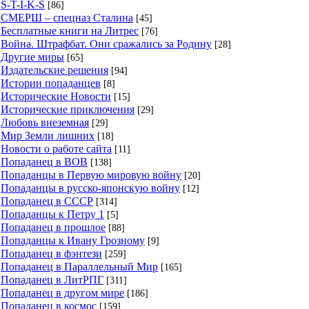
S-T-I-K-S
[86]
СМЕРШ – спецназ Сталина
[45]
Бесплатные книги на Литрес
[76]
Война. Штрафбат. Они сражались за Родину
[28]
Другие миры
[65]
Издательские решения
[94]
Истории попаданцев
[8]
Исторические Новости
[15]
Исторические приключения
[29]
Любовь внеземная
[29]
Мир Земли лишних
[18]
Новости о работе сайта
[11]
Попаданец в ВОВ
[138]
Попаданцы в Первую мировую войну
[20]
Попаданцы в русско-японскую войну
[12]
Попаданец в СССР
[314]
Попаданцы к Петру 1
[5]
Попаданец в прошлое
[88]
Попаданцы к Ивану Грозному
[9]
Попаданец в фэнтези
[259]
Попаданец в Параллельный Мир
[165]
Попаданец в ЛитРПГ
[311]
Попаданец в другом мире
[186]
Попаданец в космос
[159]