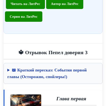
Читать на ЛитРес
Автор на ЛитРес
Серия на ЛитРес
🔱 Отрывок Пепел доверия 3
📖 Краткий пересказ: События первой
главы (Осторожно, спойлеры!)
Глава первая