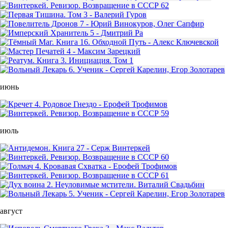
июнь
июль
август