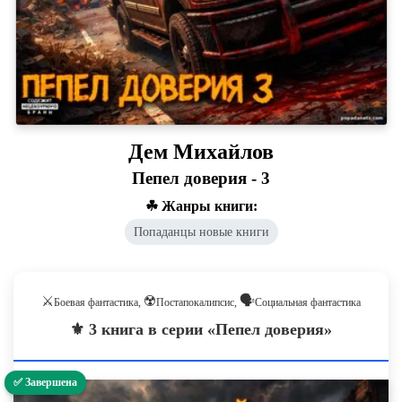
Дем Михайлов
Пепел доверия - 3
☘ Жанры книги:
Попаданцы новые книги
⚔️
☢️
🗣️
Боевая фантастика,
Постапокалипсис,
Социальная фантастика
⚜️ 3 книга в серии «Пепел доверия»
✅ Завершена