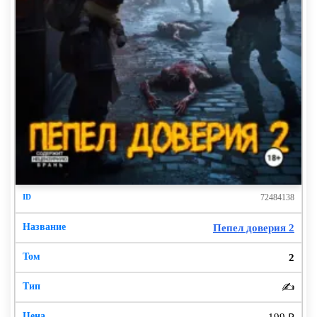
72484138
Пепел доверия 2
2
✍️
199 ₽