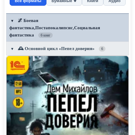
Все форматы
Бумажные ⚜️
Книги
Аудио
🌌 Боевая
▼
фантастика,Постапокалипсис,Социальная
фантастика
6 книг
🕰️ Основной цикл «Пепел доверия»
▼
6