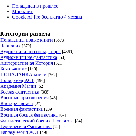
Попаданец в прошлое
Мир книг
Google AI Pro бесплатно 4 месяца
Категории раздела
Попаданцы новые книги
[6873]
Черновик
[379]
Аудиокниги про попаданцев
[4660]
Аудиокниги не фантастика
[53]
Альтернативная История
[321]
Бояръ-аниме
[149]
ПОПАДАНКА книги
[362]
Попаданец АСТ
[196]
Академия Магии
[62]
Боевая фантастика
[308]
Военные приключения
[48]
В вихре времён
[27]
Военная фантастика
[209]
Военная боевая фантастика
[67]
Фантастический боевик. Новая эра
[84]
Героическая Фантастика
[72]
Fantasy-world АСТ
[49]