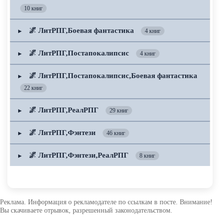
10 книг
🌌 ЛитРПГ,Боевая фантастика
▶
4 книг
🌌 ЛитРПГ,Постапокалипсис
▶
4 книг
🌌 ЛитРПГ,Постапокалипсис,Боевая фантастика
▶
22 книг
🌌 ЛитРПГ,РеалРПГ
▶
29 книг
🌌 ЛитРПГ,Фэнтези
▶
46 книг
🌌 ЛитРПГ,Фэнтези,РеалРПГ
▶
8 книг
Реклама. Информация о рекламодателе по ссылкам в посте. Внимание!
Вы скачиваете отрывок, разрешенный законодательством.