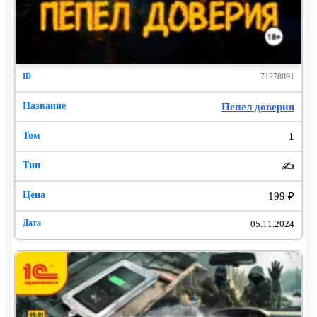
71278891
Пепел доверия
1
✍️
199 ₽
05.11.2024