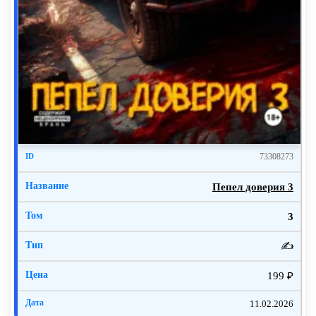
73308273
Пепел доверия 3
3
✍️
199 ₽
11.02.2026