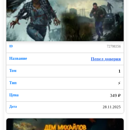
72798356
Пепел доверия
1
⚡
349 ₽
28.11.2025