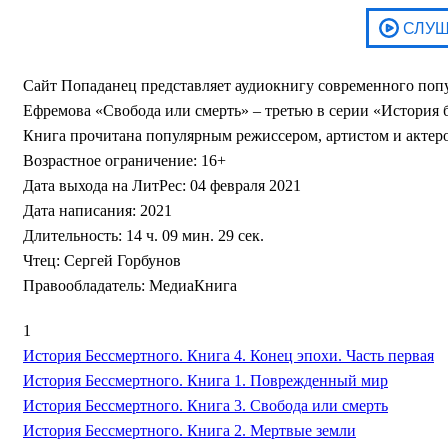
Сайт Попаданец представляет аудиокнигу современного поп
Ефремова «Свобода или смерть» – третью в серии «История 
Книга прочитана популярным режиссером, артистом и актер
Возрастное ограничение: 16+
Дата выхода на ЛитРес: 04 февраля 2021
Дата написания: 2021
Длительность: 14 ч. 09 мин. 29 сек.
Чтец: Сергей Горбунов
Правообладатель: МедиаКнига
1
История Бессмертного. Книга 4. Конец эпохи. Часть первая
История Бессмертного. Книга 1. Поврежденный мир
История Бессмертного. Книга 3. Свобода или смерть
История Бессмертного. Книга 2. Мертвые земли