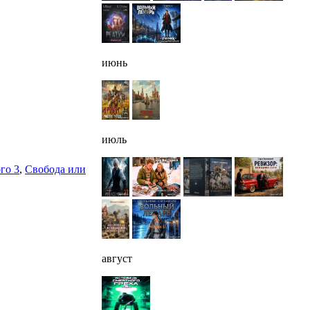
июнь
июль
го 3
,
Свобода или
август