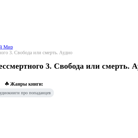
Попаданцы - лучшие книги
Библиотека
Каталог
Архи
ой Мир
ого 3. Свобода или смерть. Аудио
ссмертного 3. Свобода или смерть. А
☘ Жанры книги:
удиокниги про попаданцев