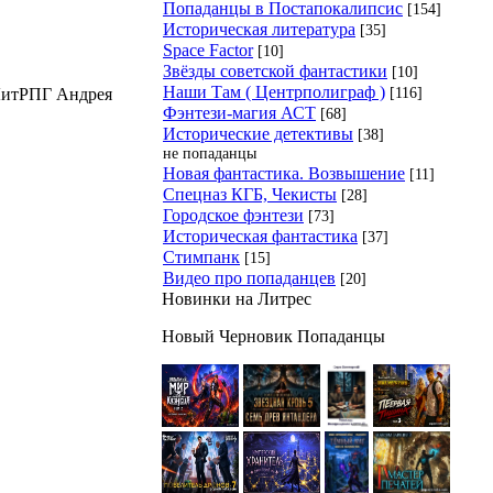
Попаданцы в Постапокалипсис
[154]
Историческая литература
[35]
Space Factor
[10]
Звёзды советской фантастики
[10]
Наши Там ( Центрполиграф )
[116]
 ЛитРПГ Андрея
Фэнтези-магия АСТ
[68]
Исторические детективы
[38]
не попаданцы
Новая фантастика. Возвышение
[11]
Спецназ КГБ, Чекисты
[28]
Городское фэнтези
[73]
Историческая фантастика
[37]
Стимпанк
[15]
Видео про попаданцев
[20]
Новинки на Литрес
Новый Черновик Попаданцы