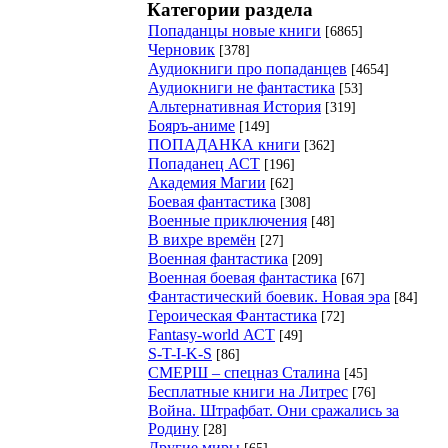
Категории раздела
Попаданцы новые книги
[6865]
Черновик
[378]
Аудиокниги про попаданцев
[4654]
Аудиокниги не фантастика
[53]
Альтернативная История
[319]
Бояръ-аниме
[149]
ПОПАДАНКА книги
[362]
Попаданец АСТ
[196]
Академия Магии
[62]
Боевая фантастика
[308]
Военные приключения
[48]
В вихре времён
[27]
Военная фантастика
[209]
Военная боевая фантастика
[67]
Фантастический боевик. Новая эра
[84]
Героическая Фантастика
[72]
Fantasy-world АСТ
[49]
S-T-I-K-S
[86]
СМЕРШ – спецназ Сталина
[45]
Бесплатные книги на Литрес
[76]
Война. Штрафбат. Они сражались за
Родину
[28]
Другие миры
[65]