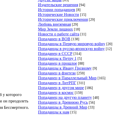
Издательские решения
[94]
Истории попаданцев
[8]
Исторические Новости
[15]
Исторические приключения
[29]
Любовь внеземная
[29]
Мир Земли лишних
[18]
Новости о работе сайта
[11]
Попаданец в ВОВ
[138]
Попаданцы в Первую мировую войну
[20]
Попаданцы в русско-японскую войну
[12]
Попаданец в СССР
[314]
Попаданцы к Петру 1
[5]
Попаданец в прошлое
[88]
Попаданцы к Ивану Грозному
[9]
Попаданец в фэнтези
[259]
Попаданец в Параллельный Мир
[165]
Попаданец в ЛитРПГ
[311]
Попаданец в другом мире
[186]
Попаданец в космос
[159]
б у которого
Попаданец на другую планету
[48]
и он преодолеть
Попаданец в Древнюю Русь
[56]
Попаданцы в Древний Мир
ия Бессмертного.
[33]
Попаданцы к нам
[15]