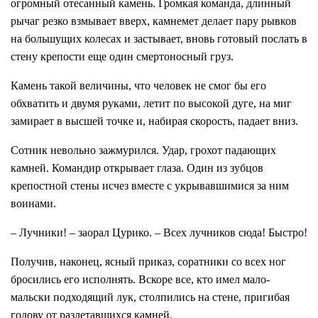
огромный отесанный камень. Громкая команда, длинный
рычаг резко взмывает вверх, камнемет делает пару рывков
на большущих колесах и застывает, вновь готовый послать в
стену крепости еще один смертоносный груз.
Камень такой величины, что человек не смог бы его
обхватить и двумя руками, летит по высокой дуге, на миг
замирает в высшей точке и, набирая скорость, падает вниз.
Сотник невольно зажмурился. Удар, грохот падающих
камней. Командир открывает глаза. Один из зубцов
крепостной стены исчез вместе с укрывавшимися за ним
воинами.
– Лучники! – заорал Цурико. – Всех лучников сюда! Быстро!
Получив, наконец, ясный приказ, соратники со всех ног
бросились его исполнять. Вскоре все, кто имел мало-
мальски подходящий лук, столпились на стене, пригибая
голову от разлетавшихся камней.