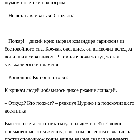
шумом полетели над озером.
– Не останавливаться! Стрелять!
– Пожар! – дикий крик вырвал командира гарнизона из
беспокойного сна. Кое-как одевшись, он выскочил вслед за
вопившим соратником. В темноте ночи то тут, то там
мелькали языки пламени.
– Конюшни! Конюшни горят!
К крикам людей добавилось дикое ржание лошадей.
– Откуда? Кто поджег? – рявкнул Цурико на подскочившего
десятника.
Вместо ответа соратник ткнул пальцем в небо. Словно
приманенные этим жестом, с легким шелестом в здание на
противоположном конце улицы ударил снаряд камнемета.