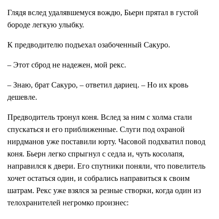
Глядя вслед удалявшемуся вождю, Бьерн прятал в густой
бороде легкую улыбку.
К предводителю подъехал озабоченный Сакуро.
– Этот сброд не надежен, мой рекс.
– Знаю, брат Сакуро, – ответил дариец. – Но их кровь
дешевле.
Предводитель тронул коня. Вслед за ним с холма стали
спускаться и его приближенные. Слуги под охраной
нирдманов уже поставили юрту. Часовой подхватил повод
коня. Бьерн легко спрыгнул с седла и, чуть косолапя,
направился к двери. Его спутники поняли, что повелитель
хочет остаться один, и собрались направиться к своим
шатрам. Рекс уже взялся за резные створки, когда один из
телохранителей негромко произнес: