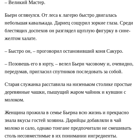
– Великий Мастер.
Бьерн оглянулся. От леса к лагерю быстро двигалась
небольшая кавалькада. Дариец сощурил зоркие глаза. Среди
блестящих доспехов он разглядел щуплую фигурку в сине-
желтом халате.
– Быстро он, – проговорил остановивший коня Сакуро.
– Позовешь его в юрту, – велел Бьерн часовому и, очевидно,
передумав, пригласил спутников последовать за собой.
Старая служанка расставила на низеньком столике простые
деревянные чашки, пышущий жаром чайник и кувшин с
молоком.
Женщина прожила в семье Бьерна всю жизнь и прекрасно
знала вкусы гостей хозяина. Дарийцы добавляли в чай
молоко и сало, однако тонгане предпочитали не смешивать
столь несовместимые в их понимании ингредиенты.