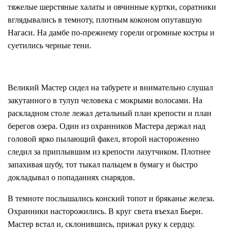
тяжелые шерстяные халаты и овчинные куртки, соратники
вглядывались в темноту, плотным коконом опутавшую
Нагаси. На дамбе по-прежнему горели огромные костры и
суетились черные тени.
Великий Мастер сидел на табурете и внимательно слушал
закутанного в тулуп человека с мокрыми волосами. На
раскладном столе лежал детальный план крепости и план
берегов озера. Один из охранников Мастера держал над
головой ярко пылающий факел, второй настороженно
следил за приплывшим из крепости лазутчиком. Плотнее
запахивая шубу, тот тыкал пальцем в бумагу и быстро
докладывал о попаданиях снарядов.
В темноте послышались конский топот и бряканье железа.
Охранники насторожились. В круг света въехал Бьерн.
Мастер встал и, склонившись, прижал руку к сердцу.