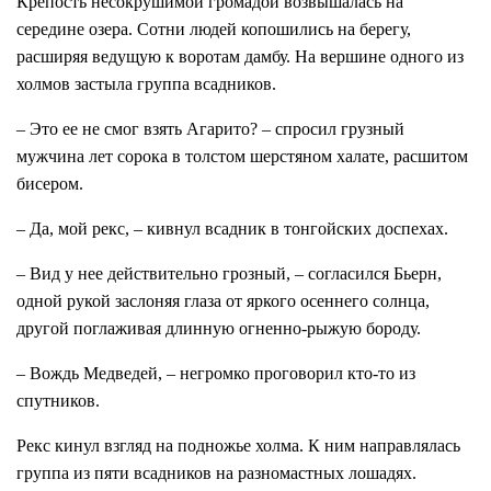
Крепость несокрушимой громадой возвышалась на
середине озера. Сотни людей копошились на берегу,
расширяя ведущую к воротам дамбу. На вершине одного из
холмов застыла группа всадников.
– Это ее не смог взять Агарито? – спросил грузный
мужчина лет сорока в толстом шерстяном халате, расшитом
бисером.
– Да, мой рекс, – кивнул всадник в тонгойских доспехах.
– Вид у нее действительно грозный, – согласился Бьерн,
одной рукой заслоняя глаза от яркого осеннего солнца,
другой поглаживая длинную огненно-рыжую бороду.
– Вождь Медведей, – негромко проговорил кто-то из
спутников.
Рекс кинул взгляд на подножье холма. К ним направлялась
группа из пяти всадников на разномастных лошадях.