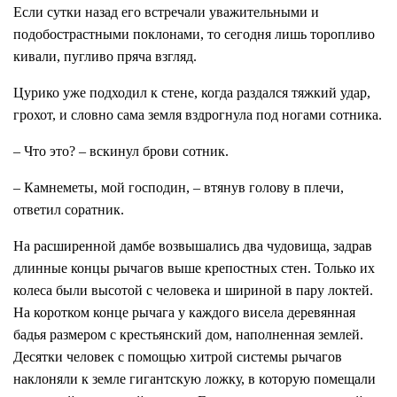
Если сутки назад его встречали уважительными и
подобострастными поклонами, то сегодня лишь торопливо
кивали, пугливо пряча взгляд.
Цурико уже подходил к стене, когда раздался тяжкий удар,
грохот, и словно сама земля вздрогнула под ногами сотника.
– Что это? – вскинул брови сотник.
– Камнеметы, мой господин, – втянув голову в плечи,
ответил соратник.
На расширенной дамбе возвышались два чудовища, задрав
длинные концы рычагов выше крепостных стен. Только их
колеса были высотой с человека и шириной в пару локтей.
На коротком конце рычага у каждого висела деревянная
бадья размером с крестьянский дом, наполненная землей.
Десятки человек с помощью хитрой системы рычагов
наклоняли к земле гигантскую ложку, в которую помещали