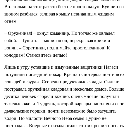
Вот только на этот раз это был не просто валун. Кувшин со
звоном разбился, заливая крышу невиданным жидким
огнем.
– Оружейная! – охнул командир. Но тотчас же овладел
собой. – Тушить! – закричал он, перекрывая крики и
вопли. – Соратники, поднимайте простолюдинов! К
колодцам! Становитесь цепью!
Лишь к утру уставшие и измученные защитники Нагаси
потушили последний пожар. Крепость потеряла почти всех
лошадей и фураж. Сгорели продуктовые склады. Сильно
пострадала оружейная кладовая и несколько домов. Больше
десятка человек сгорели заживо, очень многие получили
тяжелые ожоги. Ту дрянь, которой варвары наполняли свои
дьявольские горшки, почти невозможно было затушить
водой. По милости Вечного Неба семья Цурико не
пострадала. Впервые с начала осады сотник решил поспать