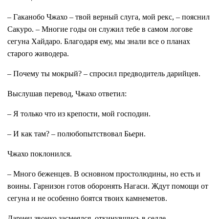
– Гаканобо Чжахо – твой верный слуга, мой рекс, – пояснил
Сакуро. – Многие годы он служил тебе в самом логове
сегуна Хайдаро. Благодаря ему, мы знали все о планах
старого живодера.
– Почему ты мокрый? – спросил предводитель дарийцев.
Выслушав перевод, Чжахо ответил:
– Я только что из крепости, мой господин.
– И как там? – полюбопытствовал Бьерн.
Чжахо поклонился.
– Много беженцев. В основном простолюдины, но есть и
воины. Гарнизон готов оборонять Нагаси. Ждут помощи от
сегуна и не особенно боятся твоих камнеметов.
Дариец звонко засмеялся, откинувшись в седле.