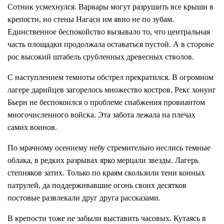
Сотник усмехнулся. Варвары могут разрушить все крыши в
крепости, но стены Нагаси им явно не по зубам.
Единственное беспокойство вызывало то, что центральная
часть площадки продолжала оставаться пустой. А в стороне
рос высокий штабель срубленных древесных стволов.
С наступлением темноты обстрел прекратился. В огромном
лагере дарийцев загорелось множество костров. Рекс хонунг
Бьерн не беспокоился о проблеме снабжения провиантом
многочисленного войска. Эта забота лежала на плечах
самих воинов.
По мрачному осеннему небу стремительно неслись темные
облака, в редких разрывах ярко мерцали звезды. Лагерь
степняков затих. Только по краям скользили тени конных
патрулей, да поддерживавшие огонь своих десятков
постовые развлекали друг друга рассказами.
В крепости тоже не забыли выставить часовых. Кутаясь в