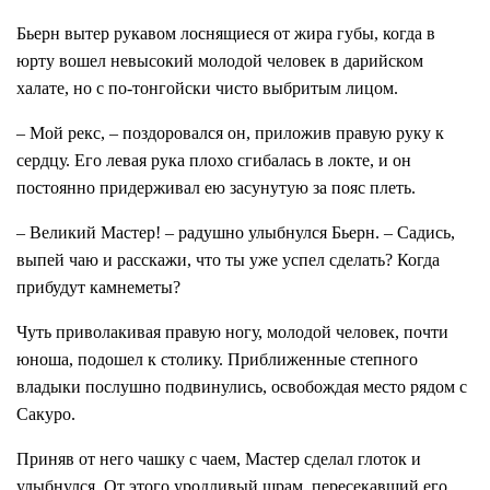
Бьерн вытер рукавом лоснящиеся от жира губы, когда в
юрту вошел невысокий молодой человек в дарийском
халате, но с по-тонгойски чисто выбритым лицом.
– Мой рекс, – поздоровался он, приложив правую руку к
сердцу. Его левая рука плохо сгибалась в локте, и он
постоянно придерживал ею засунутую за пояс плеть.
– Великий Мастер! – радушно улыбнулся Бьерн. – Садись,
выпей чаю и расскажи, что ты уже успел сделать? Когда
прибудут камнеметы?
Чуть приволакивая правую ногу, молодой человек, почти
юноша, подошел к столику. Приближенные степного
владыки послушно подвинулись, освобождая место рядом с
Сакуро.
Приняв от него чашку с чаем, Мастер сделал глоток и
улыбнулся. От этого уродливый шрам, пересекавший его