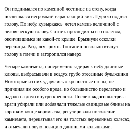
Он поднимался по каменной лестнице на стену, когда
послышался негромкий нарастающий визг. Цурико поднял
голову. По небу, кувыркаясь, летел камень величиной с
человеческую голову. Сотник проследил за его полетом,
окончившимся на какой-то крыше. Брызнули осколки
черепицы. Раздался грохот. Тонганин невольно втянул
голову в плечи и заторопился наверх.
Четыре камнемета, попеременно задирая к небу длинные
клювы, выбрасывали в воздух грубо отесанные булыжники.
Некоторые из них ударялись о крепостные стены, не
причиняя им особого вреда, но большинство перелетало и
падало на дома внутри крепости. После каждого выстрела
враги убирали или добавляли тяжелые свинцовые блины на
коротком конце коромысла, регулировали положение
камнемета, перекатывая его на толстых деревянных колесах,
и отмечали новую позицию длинными колышками.