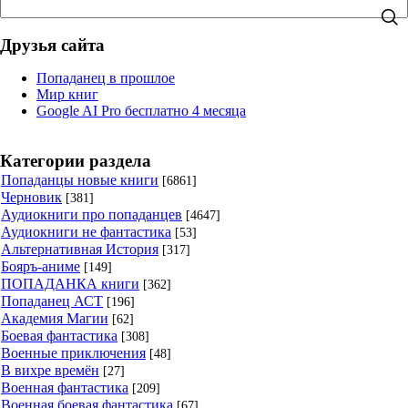
Друзья сайта
Попаданец в прошлое
Мир книг
Google AI Pro бесплатно 4 месяца
Категории раздела
Попаданцы новые книги
[6861]
Черновик
[381]
Аудиокниги про попаданцев
[4647]
Аудиокниги не фантастика
[53]
Альтернативная История
[317]
Бояръ-аниме
[149]
ПОПАДАНКА книги
[362]
Попаданец АСТ
[196]
Академия Магии
[62]
Боевая фантастика
[308]
Военные приключения
[48]
В вихре времён
[27]
Военная фантастика
[209]
Военная боевая фантастика
[67]