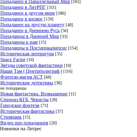
Попаданец в Параллельный Мир
[165]
Попаданец в ЛитРПГ
[311]
Попаданец в другом мире
[186]
Попаданец в космос
[159]
Попаданец на другую планету
[48]
Попаданец в Древнюю Русь
[56]
Попаданцы в Древний Мир
[33]
Попаданцы к нам
[15]
Попаданцы в Постапокалипсис
[154]
Историческая литература
[35]
Space Factor
[10]
Звёзды советской фантастики
[10]
Наши Там ( Центрполиграф )
[116]
Фэнтези-магия АСТ
[68]
Исторические детективы
[38]
не попаданцы
Новая фантастика. Возвышение
[11]
Спецназ КГБ, Чекисты
[28]
Городское фэнтези
[73]
Историческая фантастика
[37]
Стимпанк
[15]
Видео про попаданцев
[20]
Новинки на Литрес