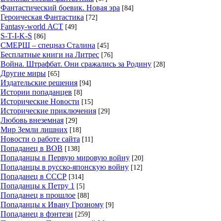
Фантастический боевик. Новая эра
[84]
Героическая Фантастика
[72]
Fantasy-world АСТ
[49]
S-T-I-K-S
[86]
СМЕРШ – спецназ Сталина
[45]
Бесплатные книги на Литрес
[76]
Война. Штрафбат. Они сражались за Родину
[28]
Другие миры
[65]
Издательские решения
[94]
Истории попаданцев
[8]
Исторические Новости
[15]
Исторические приключения
[29]
Любовь внеземная
[29]
Мир Земли лишних
[18]
Новости о работе сайта
[11]
Попаданец в ВОВ
[138]
Попаданцы в Первую мировую войну
[20]
Попаданцы в русско-японскую войну
[12]
Попаданец в СССР
[314]
Попаданцы к Петру 1
[5]
Попаданец в прошлое
[88]
Попаданцы к Ивану Грозному
[9]
Попаданец в фэнтези
[259]