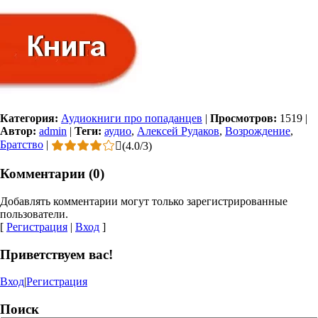
Категория:
Аудиокниги про попаданцев
|
Просмотров:
1519
|
Автор:
admin
|
Теги:
аудио
,
Алексей Рудаков
,
Возрождение
,
Братство
|
(
4.0
/
3
)
Комментарии (0)
Добавлять комментарии могут только зарегистрированные
пользователи.
[
Регистрация
|
Вход
]
Приветствуем вас!
Вход
|
Регистрация
Поиск