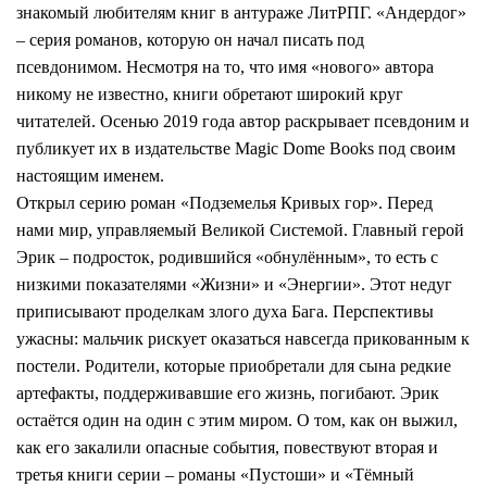
знакомый любителям книг в антураже ЛитРПГ. «Андердог»
– серия романов, которую он начал писать под
псевдонимом. Несмотря на то, что имя «нового» автора
никому не известно, книги обретают широкий круг
читателей. Осенью 2019 года автор раскрывает псевдоним и
публикует их в издательстве Magic Dome Books под своим
настоящим именем.
Открыл серию роман «Подземелья Кривых гор». Перед
нами мир, управляемый Великой Системой. Главный герой
Эрик – подросток, родившийся «обнулённым», то есть с
низкими показателями «Жизни» и «Энергии». Этот недуг
приписывают проделкам злого духа Бага. Перспективы
ужасны: мальчик рискует оказаться навсегда прикованным к
постели. Родители, которые приобретали для сына редкие
артефакты, поддерживавшие его жизнь, погибают. Эрик
остаётся один на один с этим миром. О том, как он выжил,
как его закалили опасные события, повествуют вторая и
третья книги серии – романы «Пустоши» и «Тёмный