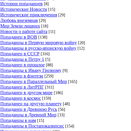
Истории попаданцев
[8]
Исторические Новости
[15]
Исторические приключения
[29]
Любовь внеземная
[29]
Мир Земли лишних
[18]
Новости о работе сайта
[11]
Попаданец в ВОВ
[138]
Попаданцы в Первую мировую войну
[20]
Попаданцы в русско-японскую войну
[12]
Попаданец в СССР
[316]
Попаданцы к Петру 1
[5]
Попаданец в прошлое
[88]
Попаданцы к Ивану Грозному
[9]
Попаданец в фэнтези
[259]
Попаданец в Параллельный Мир
[165]
Попаданец в ЛитРПГ
[311]
Попаданец в другом мире
[186]
Попаданец в космос
[159]
Попаданец на другую планету
[48]
Попаданец в Древнюю Русь
[56]
Попаданцы в Древний Мир
[33]
Попаданцы к нам
[15]
Попаданцы в Постапокалипсис
[154]