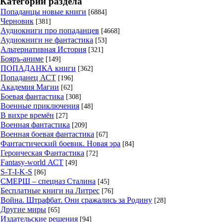
Категории раздела
Попаданцы новые книги
[6884]
Черновик
[381]
Аудиокниги про попаданцев
[4668]
Аудиокниги не фантастика
[53]
Альтернативная История
[321]
Бояръ-аниме
[149]
ПОПАДАНКА книги
[362]
Попаданец АСТ
[196]
Академия Магии
[62]
Боевая фантастика
[308]
Военные приключения
[48]
В вихре времён
[27]
Военная фантастика
[209]
Военная боевая фантастика
[67]
Фантастический боевик. Новая эра
[84]
Героическая Фантастика
[72]
Fantasy-world АСТ
[49]
S-T-I-K-S
[86]
СМЕРШ – спецназ Сталина
[45]
Бесплатные книги на Литрес
[76]
Война. Штрафбат. Они сражались за Родину
[28]
Другие миры
[65]
Издательские решения
[94]