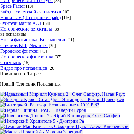
Историческая литература
[35]
Space Factor
[10]
Звёзды советской фантастики
[10]
Наши Там ( Центрполиграф )
[116]
Фэнтези-магия АСТ
[68]
Исторические детективы
[38]
не попаданцы
Новая фантастика. Возвышение
[11]
Спецназ КГБ, Чекисты
[28]
Городское фэнтези
[73]
Историческая фантастика
[37]
Стимпанк
[15]
Видео про попаданцев
[20]
Новинки на Литрес
Новый Черновик Попаданцы