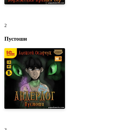
2
Пустоши
3