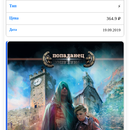
скорее сказал бы то же – спасибо.
⚡
Тем более что мне как раз и грех жаловаться –
364.9 ₽
шестидесятилетний юбилей был месяц назад, а
значит, я все же попал в число счастливчиков.
19.09.2019
Жаль – ненадолго. Боль… Что-то разорвалось в
сердце… Пора?! Господи, прими душу раба твоего!
Боже, как же я жизнь люблю!.. Вспышка!!!
Глава I
Не понял. Откуда вонь? Такого даже в уличных
сортирах не бывает. И я все еще жив, а боль ушла.
Господи, как хорошо. Хрен с ней с вонью, зато можно
поспать… Кажется, лежу на каменном полу – очень
мягко и удобно.
Снилась домашняя суета – старшая дочь опять