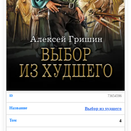
к кувшину. Вино вернуло способность думать. Ну,
или галлюцинировать – потом разберусь в терминах.
В любом случае сейчас нужна информация.
– Какой другой мир? Другая галактика? Вселенная?
Бред! Объясните!
– Но для того чтобы я смог объяснить произошедшее
понятными для вас образами, прошу вспомнить о
ваших представлениях о мире и мироздании.
– А разве вы не читаете мысли?
Вельможа грустно усмехнулся:
73654596
– Увы, только те, которые вы сами желаете до меня
Выбор из худшего
донести и ясно формулируете. Но даже это забирает
массу сил, потом их придется долго восстанавливать.
4
Так что, если не хотите просидеть здесь еще дней
десять-пятнадцать, постарайтесь мыслить