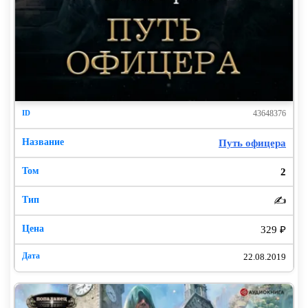
Боль…
Боль который день. Она стала привычной. Жена
добра и предупредительна, только не смотрит в глаза.
Мы вместе тридцать лет – я не могу не видеть следы
слез. Дочки заходят в комнату, что-то увлеченно
говорят, я улыбаюсь мудро и доброжелательно.
43648376
Надеюсь.
Путь офицера
Все ясно. Как было ясно папе в той онкологической
клинике. Я понял его тогда. Мои близкие, конечно, не
2
глупее. Они тоже знают, что это конец. Только вряд
ли они поверят, что страха нет, а есть спокойствие,
✍️
даже умиротворенность. Это неожиданно – боль и
329 ₽
спокойствие одновременно.
22.08.2019
Хотя… В самом деле, прожил долго, хотя и не очень.
Не свято, но честь офицера спокойна. Олигархом не
стал, но жильем жену и детей обеспечил. В общем, не