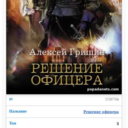
ничего так, весьма.
А ведь и миска, и кувшин – серебряные! Я, конечно,
не эксперт, но похоже, очень похоже.
Ничего себе микс. Гибрид выгребной ямы, музея
средневековья и… пожалуй, скотобойни? Иначе зачем
этот желоб и крючья?
Может, я спятил? Возможно, причем в буйном
варианте. В самом деле, что это за дикость – живого
человека на цепь сажать, где права пациента! С
другой стороны, сюда никто из правозащитников не
торопится. Сюда вообще никто не торопится – я
проверял. Звал, матерился – без толку.
57297766
Или у меня галлюцинация? Интересная такая
Решение офицера
галлюцинация, приправленная доносящимися из окна
криками на, похоже, французском языке.
3