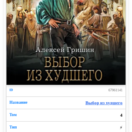
возникли у меня в голове, вслух же не было
произнесено ни звука. Так, галлюцинации нарастают,
срочно нужны санитары! А с другой стороны,
любопытно, чем этот глюк кончится – раньше никогда
с ума не сходил – какой интересный опыт.
А в голове опять зазвучало:
– Судя по вашему виду, вы впервые столкнулись с
мыслеречью. Но вы понимаете меня? Если да –
кивните.
Ну что делать – кивнул, жалко что ли.
67961141
– Хорошо, тогда продолжим. Если хотите что-то
сказать – скажите мысленно или вслух на родном
Выбор из худшего
языке – я пойму.
4
– Не сказать, а спросить. Где я, кто вы и что вообще
здесь происходит? Согласитесь – вопросы
⚡