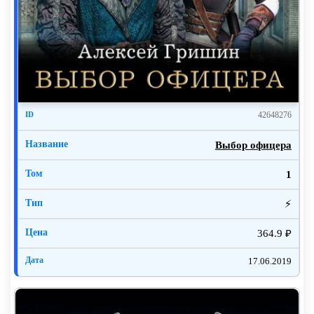
где можно выпить настоящий «Гиннесс».
Через пару недель после получения образца – куска
бумаги с текстом, оторванного от последней
страницы, криминалист сообщил, что результаты
интересные, но говорить о них насухую будет
нарушением традиций, потому ждет меня в
42648276
условленном месте уже сегодня.
Выбор офицера
В баре после пары общих фраз он перешел к делу.
1
– Леша, ты где это откопал?
⚡
– Ты не поверишь – нашел, а что, это серьезный
антиквариат?
364.9 ₽
– Нет, не надейся. Но штука действительно
17.06.2019
интересная, – он приложился к кружке, смакуя пиво
и, по-моему, издеваясь надо мной. – Значит, слушай.
Бумага и чернила сделаны сравнительно недавно,