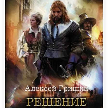
открылась и здоровенный мужик, одетый как
средневековый крестьянин на старинных картинах,
заменил миску. При этом смотрел на меня как кролик
на удава, даже миску оставил на самом краю стола,
так что мне до нее едва-едва дотянуться можно. Чем
это я бедолагу так напугал, а главное – когда? А ведь
его кулаками можно быков валить. Однако все
страньше и страньше.
Ближе к вечеру, когда нетерпение стало перерастать в
панику, а голод и жажда напрочь убили брезгливость
и обоняние, дверь отворилась. Именно отворилась,
медленно и торжественно, а в мое узилище вошел
вельможа, лет сорока, похожий на героев пьес Лопе
4
де Вега
. Светло-оранжевый, богато украшенный
5
вышивкой короткий дублет
, разрезные рукава,
сквозь которые проглядывает белоснежная рубашка,
широкий кружевной воротник и кружевные