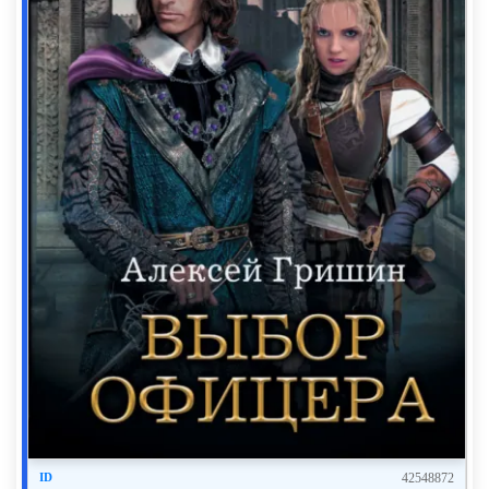
разговор, мало ли кто куда въезжает – у нас же
налито.
Собеседник понял, предложил выпить за старые
времена, а закусив, продолжил:
– Так вот ты представляешь, точно помню, что при
выходе я дверь закрывал, и когда через день вошел в
квартиру, дверь была закрыта, но на подоконнике в
кухне лежала рукопись на ненашем языке. Я в
иностранных ни в зуб копытом, но вот заело – кто и
зачем тень на плетень наводит. Слушай, ты на
пенсии, один хрен бездельничаешь – посмотри, что
это и на фига мне это подбросили. – И он передал
сверток размером с очень большую книгу.
Поскольку делать мне действительно было нечего, я
согласился, пообещав рассказать о первых результатах
42548872
недели через три.