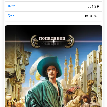
естественные.
364.9 ₽
– Разумеется, и я постараюсь на них подробно
19.08.2022
ответить. Только давайте договоримся, вы
выслушаете меня спокойно, по возможности без
эмоций и резких движений.
– Отсутствие эмоций гарантировать не могу. Зато
насчет резких движений можете не волноваться – на
такой цепи только лаять можно. И то осторожно,
чтобы не побили.
– О цепи поговорим потом – вначале о главном. Вы
сейчас в другом мире, отныне и навсегда.
А вот после этих слов мне стало плохо. Очень плохо.
Красивый, однако, выбор между сумасшествием,
хорошим таким, уверенным, и тем, что я «услышал».
На автомате подошел к столу и от души приложился