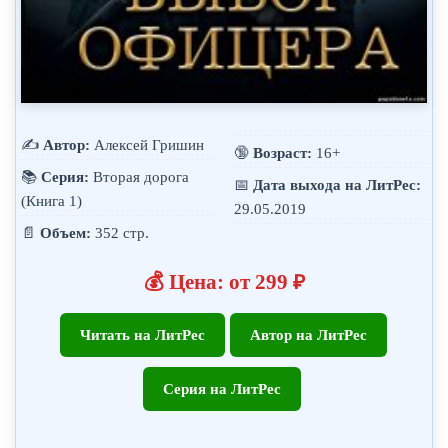
✍️
Автор:
Алексей Гришин
🔞
Возраст:
16+
📚
Серия:
Вторая дорога
📅
Дата выхода на ЛитРес:
(Книга 1)
29.05.2019
📄
Объем:
352 стр.
💰 Цена: от 299 ₽
Читать на ЛитРес
Автор на ЛитРес
Серия на ЛитРес