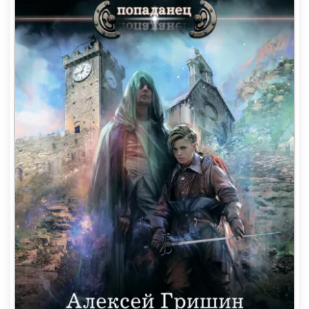
и справок, изредка разбавленных размышлениями
автора.
Однако в какой-то момент я попробовал представить
себя в схожих обстоятельствах. Поступил бы я так
же? Вряд ли, но точно знаю людей, которые могли
действовать и думать именно так.
Поэтому позволил себе дописать за автора диалоги,
смягчить официозный стиль рукописи, привести к
нашим единицы измерения, названия месяцев. И
предложить вашему вниманию получившийся роман,
в котором, конечно, не отразился век, но
современный человек изображен довольно верно. Как
я надеюсь.
Начало