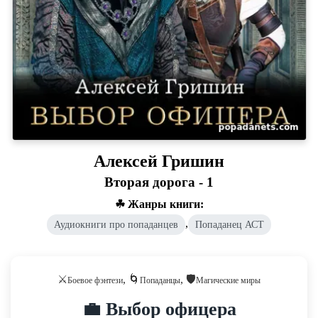
Алексей Гришин
Вторая дорога - 1
☘ Жанры книги:
,
Аудиокниги про попаданцев
Попаданец АСТ
⚔️
, 🌀
, 🛡️
Боевое фэнтези
Попаданцы
Магические миры
💼 Выбор офицера