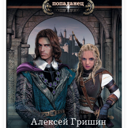
может полгода назад, не дольше.
– Ну и что тут интересного? Тоже мне, великий
эксперт Кибрит. Я тебя всегда рад видеть, но чего
торопить-то было?
– Леша, ты не дослушал. Сделано все действительно
недавно, но по четким средневековым рецептам. Моя
оценка – шестнадцатый – семнадцатый век, Европа.
И никакой попытки искусственного старения! Ты где
такого фальсификатора нашел? Недавно у меня на
экспертизе были якобы антикварные бумаги,
сделанные группой мошенников, так их два доктора
наук консультировали, но все равно идентичности не
получилось, а вот искусственное старение – было. А
у тебя, если это состарить, точно никто подделки не
увидит, гарантирую.
На следующий день я позвонил сослуживцу, чтобы