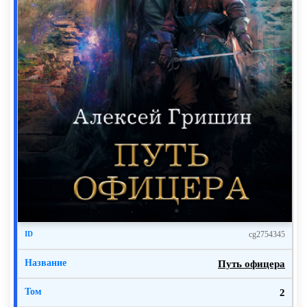
собралась замуж, хотя вроде она еще не разводилась?
Проснулся от бьющего в глаза света. Странно,
человек, который однозначно умер, оказывается в
мрачной комнате с узким незастекленным окном,
более всего похожим на бойницу средневекового
замка. Это что – чистилище такое? Или сразу ад?
Пол, стены, низкий сводчатый потолок сложены из
крупных, едва обработанных серых камней. Из стен и
из потолка торчат какие-то ржавые крючья, скобы,
петли. Дверь сколочена из грубо струганных досок,
почерневших от времени. Пол с уклоном к центру
комнаты и в сторону внешней стены, образует желоб,
cg2754345
ведущий к отверстию, куда, видимо, должны стекать
экскременты. Ключевое слово – должны, потому что
Путь офицера
не очень к этому стремятся. Отсюда и вонь до
головокружения.
2