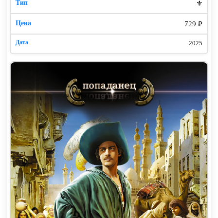
⚜️
максимально четко, кратко и информативно.
729 ₽
– Мироздание, максимально, информативно – какие
интересные слова. Вы философ, астроном или все же
2025
психиатр?
– Я тот, кто пытается вам помочь. Только последнее
уже я не понял. Мы с вами сейчас воспринимаем не
слова друг друга, а образы, которые уже сами
облекаем в понятную нам речь. Я не знаю, какими
словами ваше сознание определяет мои мысли.
Поэтому не отвлекайтесь, делайте то, что вам говорят.
Легко ему «сказать». Ну вот как можно ясно и кратко
сформулировать теорию мироздания, причем
экспромтом? С другой стороны – придется, тем более
что обстановка весьма способствует и пробуждает
энтузиазм.