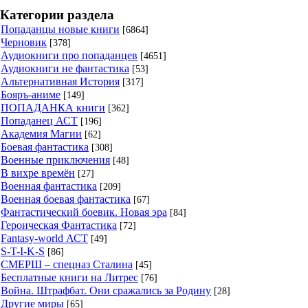
Категории раздела
Попаданцы новые книги
[6864]
Черновик
[378]
Аудиокниги про попаданцев
[4651]
Аудиокниги не фантастика
[53]
Альтернативная История
[317]
Бояръ-аниме
[149]
ПОПАДАНКА книги
[362]
Попаданец АСТ
[196]
Академия Магии
[62]
Боевая фантастика
[308]
Военные приключения
[48]
В вихре времён
[27]
Военная фантастика
[209]
Военная боевая фантастика
[67]
Фантастический боевик. Новая эра
[84]
Героическая Фантастика
[72]
Fantasy-world АСТ
[49]
S-T-I-K-S
[86]
СМЕРШ – спецназ Сталина
[45]
Бесплатные книги на Литрес
[76]
Война. Штрафбат. Они сражались за Родину
[28]
Другие миры
[65]