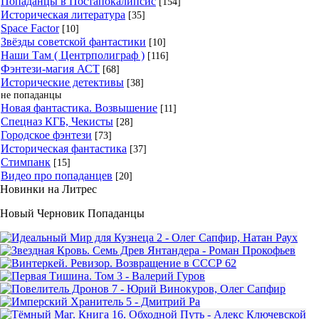
Попаданцы в Постапокалипсис
[154]
Историческая литература
[35]
Space Factor
[10]
Звёзды советской фантастики
[10]
Наши Там ( Центрполиграф )
[116]
Фэнтези-магия АСТ
[68]
Исторические детективы
[38]
не попаданцы
Новая фантастика. Возвышение
[11]
Спецназ КГБ, Чекисты
[28]
Городское фэнтези
[73]
Историческая фантастика
[37]
Стимпанк
[15]
Видео про попаданцев
[20]
Новинки на Литрес
Новый Черновик Попаданцы