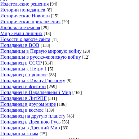
Издательские решения
[94]
Истории попаданцев
[8]
Исторические Новости
[15]
Исторические приключения
[29]
Любовь внеземная
[29]
Мир Земли лишних
[18]
Новости о работе сайта
[11]
Попаданец в ВОВ
[138]
Попаданцы в Первую мировую войну
[20]
Попаданцы в русско-японскую войну
[12]
Попаданец в СССР
[314]
Попаданцы к Петру 1
[5]
Попаданец в прошлое
[88]
Попаданцы к Ивану Грозному
[9]
Попаданец в фэнтези
[259]
Попаданец в Параллельный Мир
[165]
Попаданец в ЛитРПГ
[311]
Попаданец в другом мире
[186]
Попаданец в космос
[159]
Попаданец на другую планету
[48]
Попаданец в Древнюю Русь
[56]
Попаданцы в Древний Мир
[33]
Попаданцы к нам
[15]