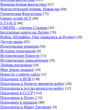
Военная боевая фантастика
[67]
Фантастический боевик. Новая эра
[84]
Героическая Фантастика
[72]
Fantasy-world АСТ
[49]
S-T-I-K-S
[86]
СМЕРШ – спецназ Сталина
[45]
Бесплатные книги на Литрес
[76]
Война. Штрафбат. Они сражались за Родину
[28]
Другие миры
[65]
Издательские решения
[94]
Истории попаданцев
[8]
Исторические Новости
[15]
Исторические приключения
[29]
Любовь внеземная
[29]
Мир Земли лишних
[18]
Новости о работе сайта
[11]
Попаданец в ВОВ
[138]
Попаданцы в Первую мировую войну
[20]
Попаданцы в русско-японскую войну
[12]
Попаданец в СССР
[314]
Попаданцы к Петру 1
[5]
Попаданец в прошлое
[88]
Попаданцы к Ивану Грозному
[9]