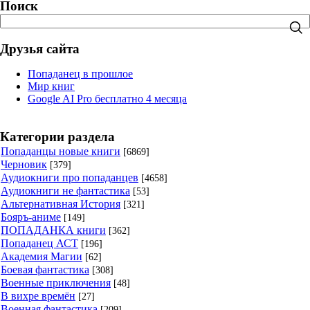
Поиск
Друзья сайта
Попаданец в прошлое
Мир книг
Google AI Pro бесплатно 4 месяца
Категории раздела
Попаданцы новые книги
[6869]
Черновик
[379]
Аудиокниги про попаданцев
[4658]
Аудиокниги не фантастика
[53]
Альтернативная История
[321]
Бояръ-аниме
[149]
ПОПАДАНКА книги
[362]
Попаданец АСТ
[196]
Академия Магии
[62]
Боевая фантастика
[308]
Военные приключения
[48]
В вихре времён
[27]
Военная фантастика
[209]