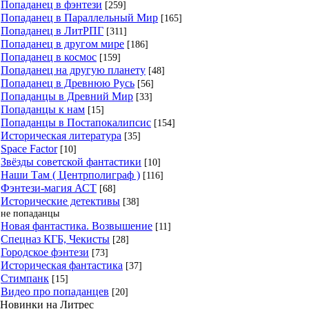
Попаданец в фэнтези
[259]
Попаданец в Параллельный Мир
[165]
Попаданец в ЛитРПГ
[311]
Попаданец в другом мире
[186]
Попаданец в космос
[159]
Попаданец на другую планету
[48]
Попаданец в Древнюю Русь
[56]
Попаданцы в Древний Мир
[33]
Попаданцы к нам
[15]
Попаданцы в Постапокалипсис
[154]
Историческая литература
[35]
Space Factor
[10]
Звёзды советской фантастики
[10]
Наши Там ( Центрполиграф )
[116]
Фэнтези-магия АСТ
[68]
Исторические детективы
[38]
не попаданцы
Новая фантастика. Возвышение
[11]
Спецназ КГБ, Чекисты
[28]
Городское фэнтези
[73]
Историческая фантастика
[37]
Стимпанк
[15]
Видео про попаданцев
[20]
Новинки на Литрес