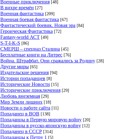
Военные приключения
[48]
В вихре времён
[27]
Военная фантастика
[209]
Военная боевая фантастика
[67]
Фантастический боевик. Новая эра
[84]
Героическая Фантастика
[72]
Fantasy-world АСТ
[49]
S-T-I-K-S
[86]
СМЕРШ – спецназ Сталина
[45]
Бесплатные книги на Литрес
[76]
Война. Штрафбат. Они сражались за Родину
[28]
Другие миры
[65]
Издательские решения
[94]
Истории попаданцев
[8]
Исторические Новости
[15]
Исторические приключения
[29]
Любовь внеземная
[29]
Мир Земли лишних
[18]
Новости о работе сайта
[11]
Попаданец в ВОВ
[138]
Попаданцы в Первую мировую войну
[20]
Попаданцы в русско-японскую войну
[12]
Попаданец в СССР
[314]
Попаданцы к Петру 1
[5]