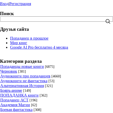
Вход
|
Регистрация
Поиск
Друзья сайта
Попаданец в прошлое
Мир книг
Google AI Pro бесплатно 4 месяца
Категории раздела
Попаданцы новые книги
[6875]
Черновик
[381]
Аудиокниги про попаданцев
[4660]
Аудиокниги не фантастика
[53]
Альтернативная История
[321]
Бояръ-аниме
[149]
ПОПАДАНКА книги
[362]
Попаданец АСТ
[196]
Академия Магии
[62]
Боевая фантастика
[308]