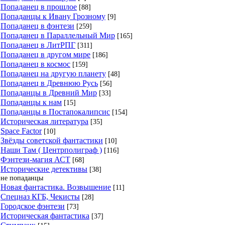
Попаданец в прошлое
[88]
Попаданцы к Ивану Грозному
[9]
Попаданец в фэнтези
[259]
Попаданец в Параллельный Мир
[165]
Попаданец в ЛитРПГ
[311]
Попаданец в другом мире
[186]
Попаданец в космос
[159]
Попаданец на другую планету
[48]
Попаданец в Древнюю Русь
[56]
Попаданцы в Древний Мир
[33]
Попаданцы к нам
[15]
Попаданцы в Постапокалипсис
[154]
Историческая литература
[35]
Space Factor
[10]
Звёзды советской фантастики
[10]
Наши Там ( Центрполиграф )
[116]
Фэнтези-магия АСТ
[68]
Исторические детективы
[38]
не попаданцы
Новая фантастика. Возвышение
[11]
Спецназ КГБ, Чекисты
[28]
Городское фэнтези
[73]
Историческая фантастика
[37]