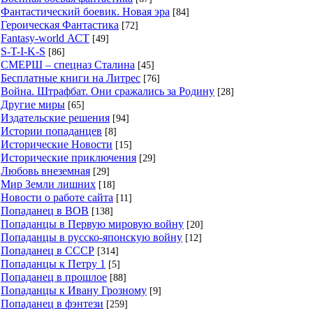
Фантастический боевик. Новая эра
[84]
Героическая Фантастика
[72]
Fantasy-world АСТ
[49]
S-T-I-K-S
[86]
СМЕРШ – спецназ Сталина
[45]
Бесплатные книги на Литрес
[76]
Война. Штрафбат. Они сражались за Родину
[28]
Другие миры
[65]
Издательские решения
[94]
Истории попаданцев
[8]
Исторические Новости
[15]
Исторические приключения
[29]
Любовь внеземная
[29]
Мир Земли лишних
[18]
Новости о работе сайта
[11]
Попаданец в ВОВ
[138]
Попаданцы в Первую мировую войну
[20]
Попаданцы в русско-японскую войну
[12]
Попаданец в СССР
[314]
Попаданцы к Петру 1
[5]
Попаданец в прошлое
[88]
Попаданцы к Ивану Грозному
[9]
Попаданец в фэнтези
[259]