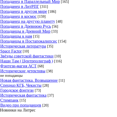
Попаданец в Параллельный Мир
[165]
Попаданец в ЛитРПГ
[311]
Попаданец в другом мире
[186]
Попаданец в космос
[159]
Попаданец на другую планету
[48]
Попаданец в Древнюю Русь
[56]
Попаданцы в Древний Мир
[33]
Попаданцы к нам
[15]
Попаданцы в Постапокалипсис
[154]
Историческая литература
[35]
Space Factor
[10]
Звёзды советской фантастики
[10]
Наши Там ( Центрполиграф )
[116]
Фэнтези-магия АСТ
[68]
Исторические детективы
[38]
не попаданцы
Новая фантастика. Возвышение
[11]
Спецназ КГБ, Чекисты
[28]
Городское фэнтези
[73]
Историческая фантастика
[37]
Стимпанк
[15]
Видео про попаданцев
[20]
Новинки на Литрес