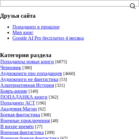
Друзья сайта
Попаданец в прошлое
Мир книг
Google AI Pro бесплатно 4 месяца
Категории раздела
Попаданцы новые книги
[6875]
Черновик
[380]
Аудиокниги про попаданцев
[4660]
Аудиокниги не фантастика
[53]
Альтернативная История
[321]
Бояръ-аниме
[149]
ПОПАДАНКА книги
[362]
Попаданец АСТ
[196]
Академия Магии
[62]
Боевая фантастика
[308]
Военные приключения
[48]
В вихре времён
[27]
Военная фантастика
[209]
Военная боевая фантастика
[67]