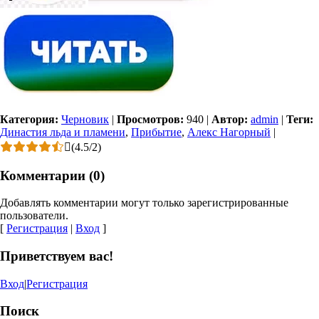
Категория:
Черновик
|
Просмотров:
940
|
Автор:
admin
|
Теги:
Династия льда и пламени
,
Прибытие
,
Алекс Нагорный
|
(
4.5
/
2
)
Комментарии (0)
Добавлять комментарии могут только зарегистрированные
пользователи.
[
Регистрация
|
Вход
]
Приветствуем вас!
Вход
|
Регистрация
Поиск