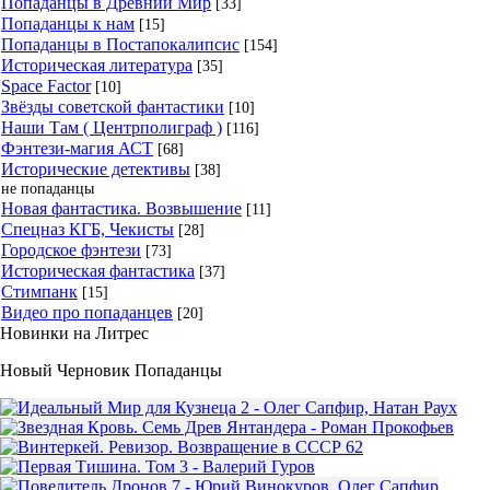
Попаданцы в Древний Мир
[33]
Попаданцы к нам
[15]
Попаданцы в Постапокалипсис
[154]
Историческая литература
[35]
Space Factor
[10]
Звёзды советской фантастики
[10]
Наши Там ( Центрполиграф )
[116]
Фэнтези-магия АСТ
[68]
Исторические детективы
[38]
не попаданцы
Новая фантастика. Возвышение
[11]
Спецназ КГБ, Чекисты
[28]
Городское фэнтези
[73]
Историческая фантастика
[37]
Стимпанк
[15]
Видео про попаданцев
[20]
Новинки на Литрес
Новый Черновик Попаданцы