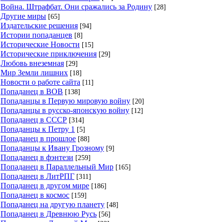
Война. Штрафбат. Они сражались за Родину
[28]
Другие миры
[65]
Издательские решения
[94]
Истории попаданцев
[8]
Исторические Новости
[15]
Исторические приключения
[29]
Любовь внеземная
[29]
Мир Земли лишних
[18]
Новости о работе сайта
[11]
Попаданец в ВОВ
[138]
Попаданцы в Первую мировую войну
[20]
Попаданцы в русско-японскую войну
[12]
Попаданец в СССР
[314]
Попаданцы к Петру 1
[5]
Попаданец в прошлое
[88]
Попаданцы к Ивану Грозному
[9]
Попаданец в фэнтези
[259]
Попаданец в Параллельный Мир
[165]
Попаданец в ЛитРПГ
[311]
Попаданец в другом мире
[186]
Попаданец в космос
[159]
Попаданец на другую планету
[48]
Попаданец в Древнюю Русь
[56]