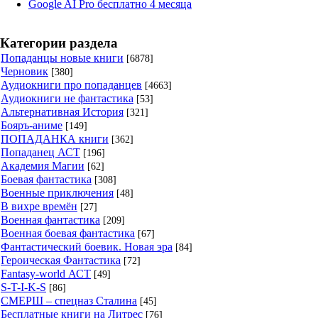
Google AI Pro бесплатно 4 месяца
Категории раздела
Попаданцы новые книги
[6878]
Черновик
[380]
Аудиокниги про попаданцев
[4663]
Аудиокниги не фантастика
[53]
Альтернативная История
[321]
Бояръ-аниме
[149]
ПОПАДАНКА книги
[362]
Попаданец АСТ
[196]
Академия Магии
[62]
Боевая фантастика
[308]
Военные приключения
[48]
В вихре времён
[27]
Военная фантастика
[209]
Военная боевая фантастика
[67]
Фантастический боевик. Новая эра
[84]
Героическая Фантастика
[72]
Fantasy-world АСТ
[49]
S-T-I-K-S
[86]
СМЕРШ – спецназ Сталина
[45]
Бесплатные книги на Литрес
[76]