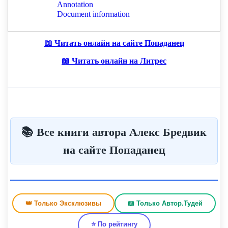
– Вы сейчас серьёзно, мистер Кроул? – хотел
было закатить глаза, но сдержался, только шумно
📖 Читать онлайн на сайте Попаданец
выдохнул.
📖 Читать онлайн на Литрес
– Говори-говори, – показал он на меня
движением руки, раскрывая ладонь.
– Сёрферы, – выдавил я из себя.
📚 Все книги автора Алекс Бредвик
на сайте Попаданец
👑 Только Эксклюзивы
📖 Только Автор.Тудей
⭐ По рейтингу