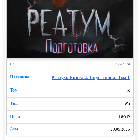
73875274
Реатум. Книга 2. Подготовка. Том 1
3
✍️
189 ₽
20.05.2026