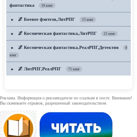
фантастика
10 книг
🌌 Боевое фэнтези,ЛитРПГ
▶
15 книг
🌌 Космическая фантастика,ЛитРПГ
▶
21 книг
🌌 Космическая фантастика,РеалРПГ,Детектив
▶
8
книг
🌌 ЛитРПГ,РеалРПГ
▶
71 книг
Реклама. Информация о рекламодателе по ссылкам в посте. Внимание!
Вы скачиваете отрывок, разрешенный законодательством.