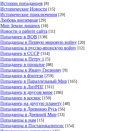
Истории попаданцев
[8]
Исторические Новости
[15]
Исторические приключения
[29]
Любовь внеземная
[29]
Мир Земли лишних
[18]
Новости о работе сайта
[11]
Попаданец в ВОВ
[138]
Попаданцы в Первую мировую войну
[20]
Попаданцы в русско-японскую войну
[12]
Попаданец в СССР
[314]
Попаданцы к Петру 1
[5]
Попаданец в прошлое
[88]
Попаданцы к Ивану Грозному
[9]
Попаданец в фэнтези
[259]
Попаданец в Параллельный Мир
[165]
Попаданец в ЛитРПГ
[311]
Попаданец в другом мире
[186]
Попаданец в космос
[159]
Попаданец на другую планету
[48]
Попаданец в Древнюю Русь
[56]
Попаданцы в Древний Мир
[33]
Попаданцы к нам
[15]
Попаданцы в Постапокалипсис
[154]