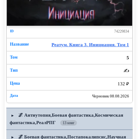
74229834
Реатум. Книга 3. Инициация. Том 1
5
✍️
132 ₽
Черновик 08.08.2026
🌌 Антиутопия,Боевая фантастика,Космическая
▶
фантастика,РеалРПГ
13 книг
🌌 Боевая фантастика,Постапокалипсис,Научная
▶