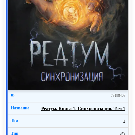
73198468
Реатум. Книга 1. Синхронизация. Том 1
1
✍️