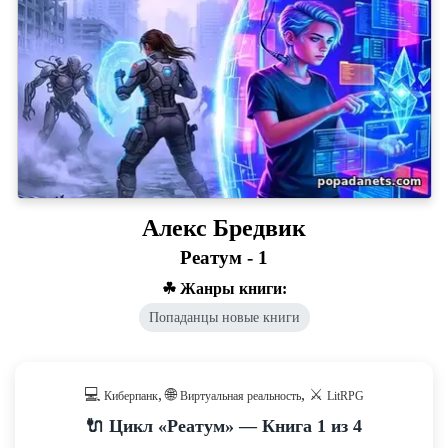
Алекс Бредвик
Реатум - 1
☘ Жанры книги:
Попаданцы новые книги
💻
, 🌐
, ⚔️
Киберпанк
Виртуальная реальность
LitRPG
🔌 Цикл «Реатум» — Книга 1 из 4