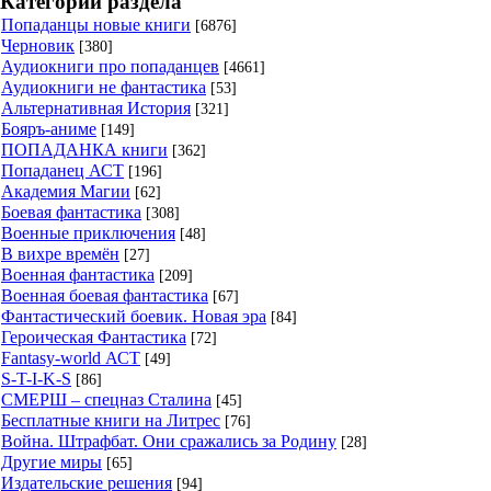
Категории раздела
Попаданцы новые книги
[6876]
Черновик
[380]
Аудиокниги про попаданцев
[4661]
Аудиокниги не фантастика
[53]
Альтернативная История
[321]
Бояръ-аниме
[149]
ПОПАДАНКА книги
[362]
Попаданец АСТ
[196]
Академия Магии
[62]
Боевая фантастика
[308]
Военные приключения
[48]
В вихре времён
[27]
Военная фантастика
[209]
Военная боевая фантастика
[67]
Фантастический боевик. Новая эра
[84]
Героическая Фантастика
[72]
Fantasy-world АСТ
[49]
S-T-I-K-S
[86]
СМЕРШ – спецназ Сталина
[45]
Бесплатные книги на Литрес
[76]
Война. Штрафбат. Они сражались за Родину
[28]
Другие миры
[65]
Издательские решения
[94]