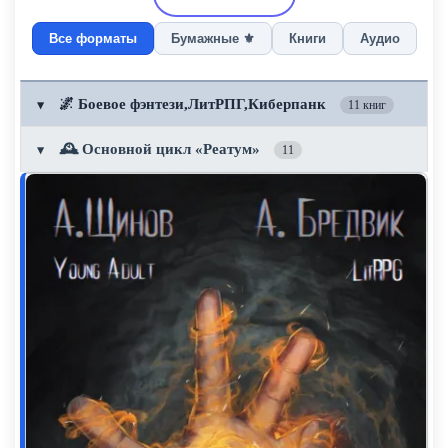
Все форматы
Бумажные ⚜️
Книги
Аудио
🌌 Боевое фэнтези,ЛитРПГ,Киберпанк
▼
11 книг
🕰️ Основной цикл «Реатум»
▼
11