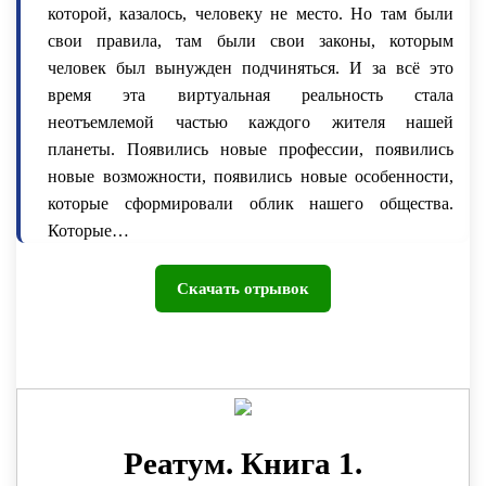
которой, казалось, человеку не место. Но там были
свои правила, там были свои законы, которым
человек был вынужден подчиняться. И за всё это
время эта виртуальная реальность стала
неотъемлемой частью каждого жителя нашей
планеты. Появились новые профессии, появились
новые возможности, появились новые особенности,
которые сформировали облик нашего общества.
Которые…
– Ник! – прикрикнул на меня учитель. – Тебе что,
Скачать отрывок
совсем не интересно?
– Мистер Кроул, – приподнялся я уже чисто на
автомате. – Просто вы это рассказываете уже пятый
раз за учебный год, мы всё это слышали, думаю, тут
каждый знает историю происхождения Тумана.
– Ну тогда расскажи мне, что это такое, – легко