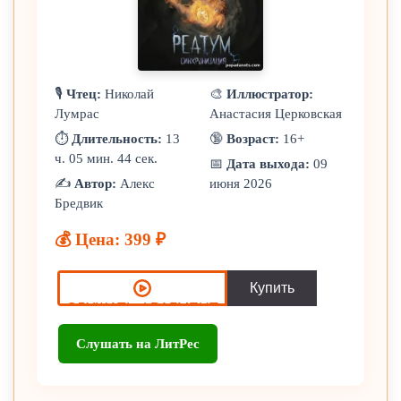
🎙️
Чтец:
Николай
🎨
Иллюстратор:
Лумрас
Анастасия Церковская
⏱️
Длительность:
13
🔞
Возраст:
16+
ч. 05 мин. 44 сек.
📅
Дата выхода:
09
✍️
Автор:
Алекс
июня 2026
Бредвик
💰 Цена: 399 ₽
Слушать на ЛитРес