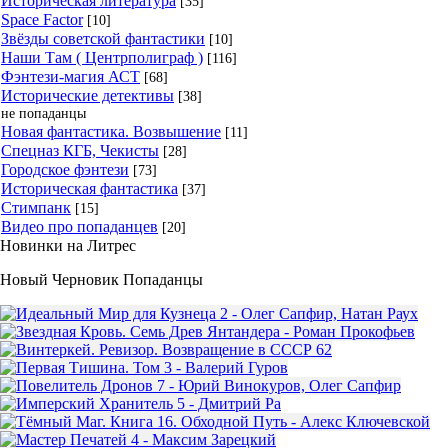
Историческая литература
[35]
Space Factor
[10]
Звёзды советской фантастики
[10]
Наши Там ( Центрполиграф )
[116]
Фэнтези-магия АСТ
[68]
Исторические детективы
[38]
не попаданцы
Новая фантастика. Возвышение
[11]
Спецназ КГБ, Чекисты
[28]
Городское фэнтези
[73]
Историческая фантастика
[37]
Стимпанк
[15]
Видео про попаданцев
[20]
Новинки на Литрес
Новый Черновик Попаданцы