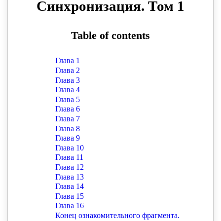
улыбнулся он, глядя на меня так, словно ожидал чего-
то плохого.
Я не стал заставлять его слишком долго ждать.
Выдал всё как есть: что в реальности это не до конца,
а если быть точнее, то практически неисследованная
техно-биологическая среда, которая смертельно
опасна для человека, что управляется загадочными
Регуляторами, агрессивно настроенными против
человечества. Из-за этого люди вынуждены жить под
специально созданными куполами, а покидать их
пределы с целью исследования земель и захвата
новых ресурсов только в те моменты, когда
специально обученные люди смогут уничтожить
цифровое воплощение Регулятора.
– Ну и как этих специально обученных людей
называют? – ходил он взад-вперёд, а в этот миг
посмотрел на меня искоса.