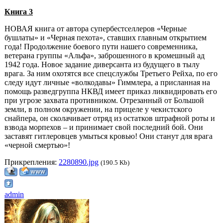
Книга 3
НОВАЯ книга от автора супербестселлеров «Черные
бушлаты» и «Черная пехота», ставших главным открытием
года! Продолжение боевого пути нашего современника,
ветерана группы «Альфа», заброшенного в кромешный ад
1942 года. Новое задание диверсанта из будущего в тылу
врага. За ним охотятся все спецслужбы Третьего Рейха, по его
следу идут личные «волкодавы» Гиммлера, а присланная на
помощь разведгруппа НКВД имеет приказ ликвидировать его
при угрозе захвата противником. Отрезанный от Большой
земли, в полном окружении, на прицеле у чекистского
снайпера, он сколачивает отряд из остатков штрафной роты и
взвода морпехов – и принимает свой последний бой. Они
заставят гитлеровцев умыться кровью! Они станут для врага
«черной смертью»!
Прикрепления:
2280890.jpg
(190.5 Kb)
admin