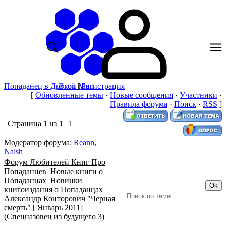
Попаданец в Другой Мир
Вход
|
Регистрация
[
Обновленные темы
·
Новые сообщения
·
Участники
·
Правила форума
·
Поиск
·
RSS
]
Страница
1
из
1
1
Модератор форума:
Reann
,
Nalsh
Форум Любителей Книг Про
Попаданцев
Новые книги о
Попаданцах
Новинки
книгоиздания о Попаданцах
Александр Конторович "Черная
смерть" [ Январь 2011]
(Спецназовец из будущего 3)