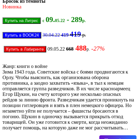
Бросок из темноты
Новинка
09.
- 289
с
05.22
р.
419
30.04.22
419
р.
488
-27%
09.05.22
668
р.
Жанр: книги о войне
Зима 1943 года. Советские войска с боями продвигаются к
Орлу. Чтобы выяснить, как организована оборона
противника, а заодно захватить «языка», в тыл к немцам
отправляется группа разведчиков. В их числе красноармеец
Егор Щукин, на счету которого уже несколько опасных
рейдов за линию фронта. Разведчикам удается проникнуть на
позиции гитлеровцев и взять в плен немецкого офицера. Но
незаметно уйти не получается – фашисты бросаются в
погоню. Щукин в одиночку вызывается прикрыть отход
товарищей. Он уже готовится к смерти, когда неожиданно
получает помощь, на которую даже не мог рассчитывать…