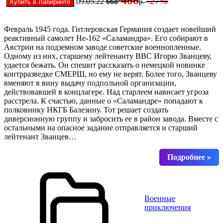
-27%
0
9.05.22
668
р.
Февраль 1945 года. Гитлеровская Германия создает новейший
реактивный самолет Не-162 «Саламандра». Его собирают в
Австрии на подземном заводе советские военнопленные.
Одному из них, старшему лейтенанту ВВС Игорю Званцеву,
удается бежать. Он спешит рассказать о немецкой новинке
контрразведке СМЕРШ, но ему не верят. Более того, Званцеву
вменяют в вину выдачу подпольной организации,
действовавшей в концлагере. Над старлеем нависает угроза
расстрела. К счастью, данные о «Саламандре» попадают к
полковнику НКГБ Балезину. Тот решает создать
диверсионную группу и забросить ее в район завода. Вместе с
остальными на опасное задание отправляется и старший
лейтенант Званцев…
Военные
приключения