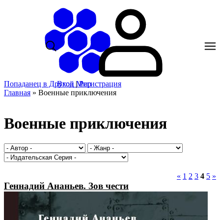
Попаданец в Другой Мир
Вход
|
Регистрация
Главная
»
Военные приключения
Военные приключения
«
1
2
3
4
5
»
Геннадий Ананьев. Зов чести