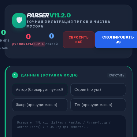
PARSER
V11.2.0
🛡️
ТОЧНАЯ ФИЛЬТРАЦИЯ ТИПОВ И ЧИСТКА
МУСОРА
0
0
0
СКОПИРОВАТЬ
СБРОСИТЬ
НИГ В
JS
ВСЁ
ДУБЛИКАТЫ
СЛИТЬ
СВЯЗЕЙ
БАЗЕ
ДАННЫЕ (ВСТАВКА КОДА)
1
ОЧИСТИТЬ