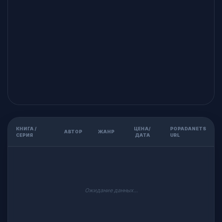
КНИГА /
ЦЕНА/
POPADANETS
АВТОР
ЖАНР
СЕРИЯ
ДАТА
URL
Ожидание данных...