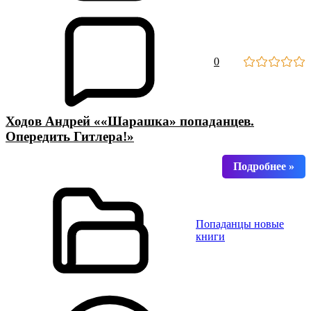
0
Ходов Андрей ««Шарашка» попаданцев.
Опередить Гитлера!»
Попаданцы новые
книги