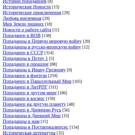
Истории попаданцев
[8]
Исторические Новости
[15]
Исторические приключения
[29]
Любовь внеземная
[29]
Мир Земли лишних
[18]
Новости о работе сайта
[11]
Попаданец в ВОВ
[138]
Попаданцы в Первую мировую войну
[20]
Попаданцы в русско-японскую войну
[12]
Попаданец в СССР
[314]
Попаданцы к Петру 1
[5]
Попаданец в прошлое
[88]
Попаданцы к Ивану Грозному
[9]
Попаданец в фэнтези
[259]
Попаданец в Параллельный Мир
[165]
Попаданец в ЛитРПГ
[311]
Попаданец в другом мире
[186]
Попаданец в космос
[159]
Попаданец на другую планету
[48]
Попаданец в Древнюю Русь
[56]
Попаданцы в Древний Мир
[33]
Попаданцы к нам
[15]
Попаданцы в Постапокалипсис
[154]
Историческая литература
[35]