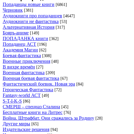
Попаданцы новые книги
[6861]
Черновик
[381]
Аудиокниги про попаданцев
[4647]
Аудиокниги не фантастика
[53]
Альтернативная История
[317]
Бояръ-аниме
[149]
ПОПАДАНКА книги
[362]
Попаданец АСТ
[196]
Академия Магии
[62]
Боевая фантастика
[308]
Военные приключения
[48]
В вихре времён
[27]
Военная фантастика
[209]
Военная боевая фантастика
[67]
Фантастический боевик. Новая эра
[84]
Героическая Фантастика
[72]
Fantasy-world АСТ
[49]
S-T-I-K-S
[86]
СМЕРШ – спецназ Сталина
[45]
Бесплатные книги на Литрес
[76]
Война. Штрафбат. Они сражались за Родину
[28]
Другие миры
[65]
Издательские решения
[94]