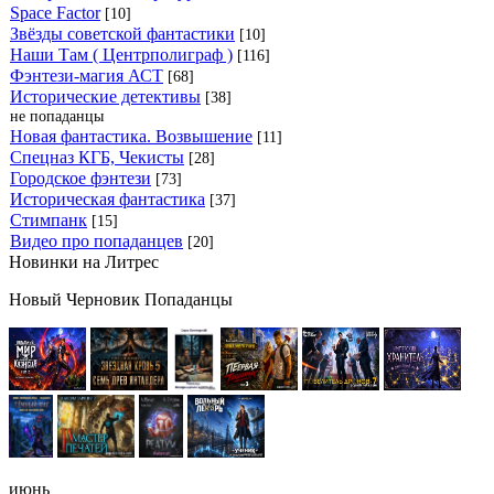
Space Factor
[10]
Звёзды советской фантастики
[10]
Наши Там ( Центрполиграф )
[116]
Фэнтези-магия АСТ
[68]
Исторические детективы
[38]
не попаданцы
Новая фантастика. Возвышение
[11]
Спецназ КГБ, Чекисты
[28]
Городское фэнтези
[73]
Историческая фантастика
[37]
Стимпанк
[15]
Видео про попаданцев
[20]
Новинки на Литрес
Новый Черновик Попаданцы
июнь