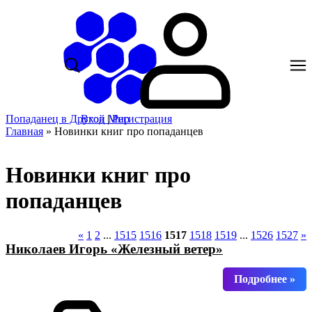
Попаданец в Другой Мир
Вход
|
Регистрация
Главная
»
Новинки книг про попаданцев
Новинки книг про
попаданцев
«
1
2
...
1515
1516
1517
1518
1519
...
1526
1527
»
Николаев Игорь «Железный ветер»