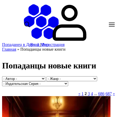
Попаданец в Другой Мир
Вход
|
Регистрация
Главная
»
Попаданцы новые книги
Попаданцы новые книги
«
1
2
3
4
...
686
687
»