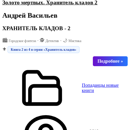
Золото мертвых. Хранитель кладов 2
Андрей Васильев
ХРАНИТЕЛЬ КЛАДОВ - 2
🏙️
· 🕵️
· 🌙
Городское фэнтези
Детектив
Мистика
⚜️
Книга 2 из 4 в серии «Хранитель кладов»
Попаданцы новые
книги