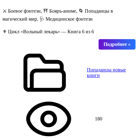
⚔️ Боевое фэнтези, ⛩️ Бояръ-аниме, 🌀 Попаданцы в
магический мир, 🩺 Медицинское фэнтези
⚜️ Цикл «Вольный лекарь» — Книга 6 из 6
Попаданцы новые
книги
180