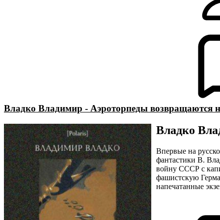
Владко Владимир - Аэроторпеды возвращаются н
Владко Вла
Впервые на русско
фантастики В. Вла
войну СССР с кап
фашистскую Герман
напечатанные экз