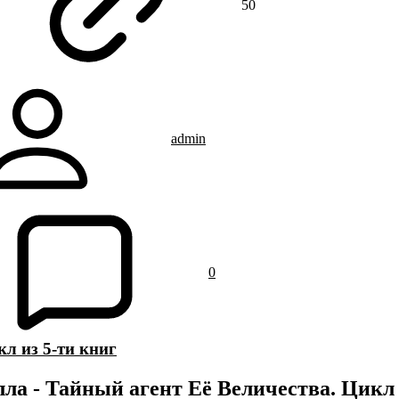
50
admin
0
л из 5-ти книг
ла - Тайный агент Её Величества. Цикл 