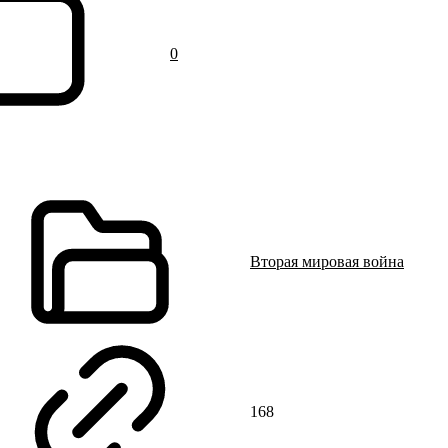
0
Вторая мировая война
168