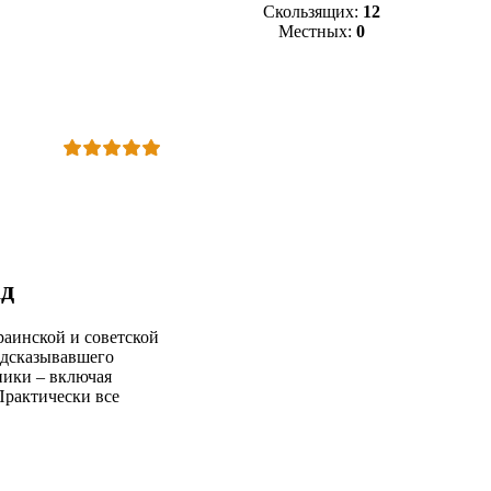
Скользящих:
12
Местных:
0
ад
раинской и советской
едсказывавшего
ники – включая
Практически все