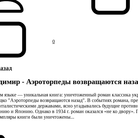
0
азад
димир - Аэроторпеды возвращаются наз
м языке — уникальная книга: уничтоженный роман классика ук
дко "Аэроторпеды возвращаются назад". В событиях романа, пр
италистическими державами, ясно угадывались будущие против
ию и Японию. Однако в 1934 г. роман оказался «не ко двору». 
емпляры книги были уничтожены...