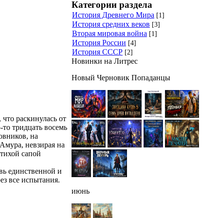
Категории раздела
История Древнего Мира
[1]
История средних веков
[3]
Вторая мировая война
[1]
История России
[4]
История СССР
[2]
Новинки на Литрес
Новый Черновик Попаданцы
 что раскинулась от
о-то тридцать восемь
овников, на
 Амура, невзирая на
 тихой сапой
вь единственной и
з все испытания.
июнь