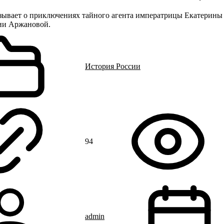
азывает о приключениях тайного агента императрицы Екатерины
ии Аржановой.
История России
94
admin