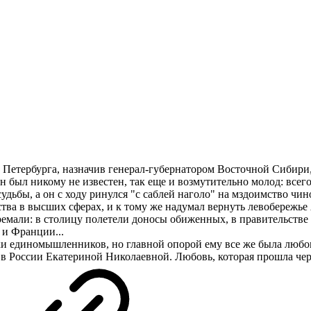
 Петербурга, назначив генерал-губернатором Восточной Сибири,
он был никому не известен, так еще и возмутительно молод: всег
удьбы, а он с ходу ринулся "с саблей наголо" на мздоимство чин
ства в высших сферах, и к тому же надумал вернуть левобережье
дремали: в столицу полетели доносы обиженных, в правительстве
 и Франции...
жки единомышленников, но главной опорой ему все же была любо
России Екатериной Николаевной. Любовь, которая прошла чере