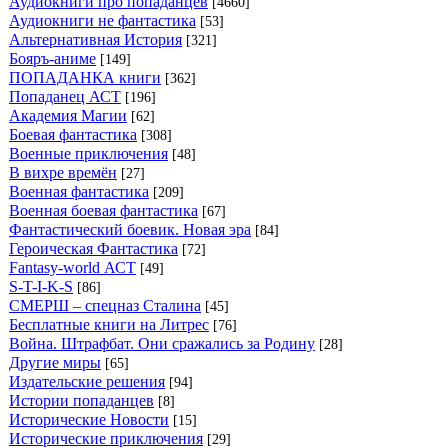
Аудиокниги про попаданцев
[4660]
Аудиокниги не фантастика
[53]
Альтернативная История
[321]
Бояръ-аниме
[149]
ПОПАДАНКА книги
[362]
Попаданец АСТ
[196]
Академия Магии
[62]
Боевая фантастика
[308]
Военные приключения
[48]
В вихре времён
[27]
Военная фантастика
[209]
Военная боевая фантастика
[67]
Фантастический боевик. Новая эра
[84]
Героическая Фантастика
[72]
Fantasy-world АСТ
[49]
S-T-I-K-S
[86]
СМЕРШ – спецназ Сталина
[45]
Бесплатные книги на Литрес
[76]
Война. Штрафбат. Они сражались за Родину
[28]
Другие миры
[65]
Издательские решения
[94]
Истории попаданцев
[8]
Исторические Новости
[15]
Исторические приключения
[29]