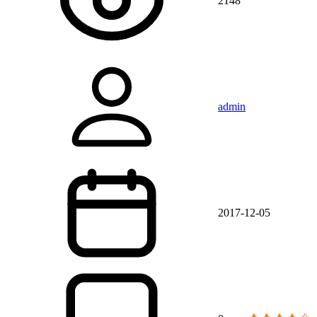
2148
admin
2017-12-05