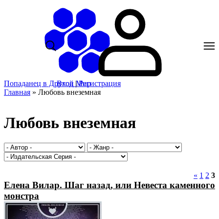
Попаданец в Другой Мир
Вход
|
Регистрация
Главная
»
Любовь внеземная
Любовь внеземная
«
1
2
3
Елена Вилар. Шаг назад, или Невеста каменного
монстра