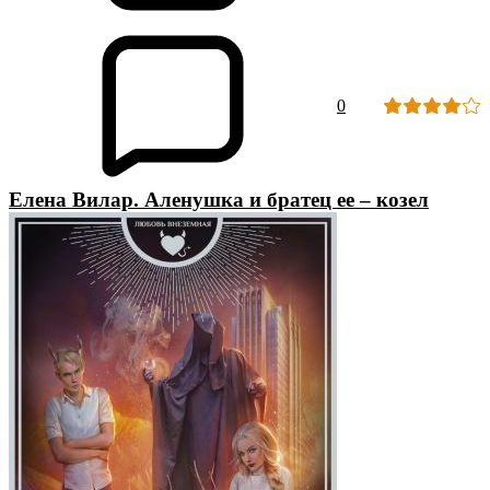
0
Елена Вилар. Аленушка и братец ее – козел