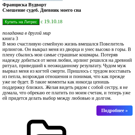
Франциска Вудворт
Смешение судеб. Дневник моего сна
19.10
с
.18
поладанка в другой мир
книга 3
В мою счастливую семейную жизнь вмешался Повелитель
ирлингов. Он выкрал меня из дворца и унес высоко в горы. В
плену сбылись мои самые страшные кошмары. Потеряв
надежду добиться от меня любви, ирлинг решился на древний
ритуал, приведший к неожиданному результату. Чудом муж
вырвал меня из когтей смерти. Пришлось с трудом восставать
из пепла, возрождая отношения и понимая, что как прежде
уже не будет. В такие моменты как никогда ценишь
поддержку близких. Желая видеть рядом с собой сестру, я не
думала, что обрекаю ее платить по моим счетам, и теперь уже
ей придется делать выбор между любовью и долгом.