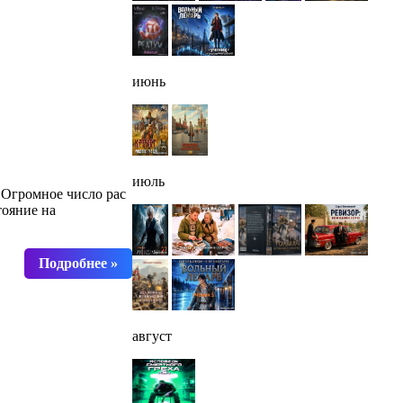
июнь
июль
 Огромное число рас
тояние на
август