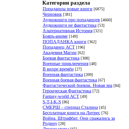
Категории раздела
Попаданцы новые книги
[6875]
Черновик
[381]
Аудиокниги про попаданцев
[4660]
Аудиокниги не фантастика
[53]
Альтернативная История
[321]
Бояръ-аниме
[149]
ПОПАДАНКА книги
[362]
Попаданец АСТ
[196]
Академия Магии
[62]
Боевая фантастика
[308]
Военные приключения
[48]
В вихре времён
[27]
Военная фантастика
[209]
Военная боевая фантастика
[67]
Фантастический боевик. Новая эра
[84]
Героическая Фантастика
[72]
Fantasy-world АСТ
[49]
S-T-I-K-S
[86]
СМЕРШ – спецназ Сталина
[45]
Бесплатные книги на Литрес
[76]
Война. Штрафбат. Они сражались за
Родину
[28]
Другие миры
[65]