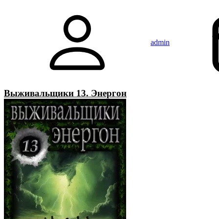
admin
Выживальщики 13. Энергон