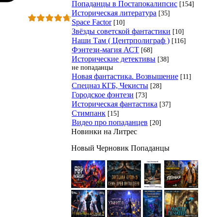
Попаданцы в Постапокалипсис
[154]
Историческая литература
[35]
Space Factor
[10]
Звёзды советской фантастики
[10]
Наши Там ( Центрполиграф )
[116]
Фэнтези-магия АСТ
[68]
Исторические детективы
[38]
не попаданцы
Новая фантастика. Возвышение
[11]
Спецназ КГБ, Чекисты
[28]
Городское фэнтези
[73]
Историческая фантастика
[37]
Стимпанк
[15]
Видео про попаданцев
[20]
Новинки на Литрес
Новый Черновик Попаданцы