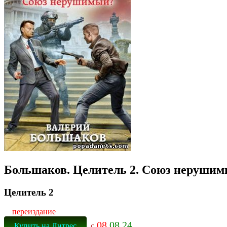
Большаков. Целитель 2. Союз неруши
Целитель 2
переиздание
08
.08.24
Купить на Литрес
с