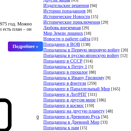
Издательские решения
[94]
Истории попаданцев
[8]
Исторические Новости
[15]
Исторические приключения
[29]
1975 год. Можно
Любовь внеземная
[29]
 есть план – он
Мир Земли лишних
[18]
Новости о работе сайта
[11]
Попаданец в ВОВ
[138]
Попаданцы в Первую мировую войну
[20]
Попаданцы в русско-японскую войну
[12]
Попаданец в СССР
[314]
Попаданцы к Петру 1
[5]
Попаданец в прошлое
[88]
Попаданцы к Ивану Грозному
[9]
Попаданец в фэнтези
[259]
Попаданец в Параллельный Мир
[165]
Попаданец в ЛитРПГ
[311]
Попаданец в другом мире
[186]
Попаданец в космос
[159]
Попаданец на другую планету
[48]
Попаданец в Древнюю Русь
[56]
0
Попаданцы в Древний Мир
[33]
Попаданцы к нам
[15]