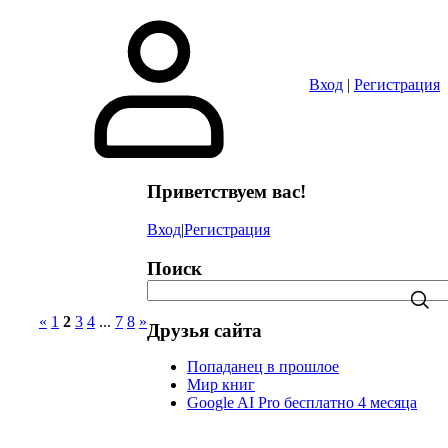
в
Вход
|
Регистрация
Приветствуем вас!
Вход
|
Регистрация
Поиск
«
1
2
3
4
...
7
8
»
Друзья сайта
Попаданец в прошлое
Мир книг
Google AI Pro бесплатно 4 месяца