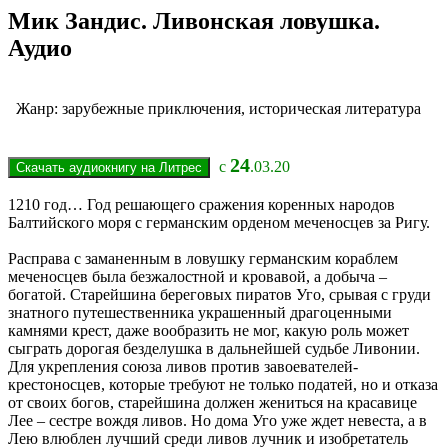
Мик Зандис. Ливонская ловушка.
Аудио
Жанр: зарубежные приключения, историческая литература
24
с
.03.20
1210 год… Год решающего сражения коренных народов
Балтийского моря с германским орденом меченосцев за Ригу.
Расправа с заманенным в ловушку германским кораблем
меченосцев была безжалостной и кровавой, а добыча –
богатой. Старейшина береговых пиратов Уго, срывая с груди
знатного путешественника украшенный драгоценными
камнями крест, даже вообразить не мог, какую роль может
сыграть дорогая безделушка в дальнейшей судьбе Ливонии.
Для укрепления союза ливов против завоевателей-
крестоносцев, которые требуют не только податей, но и отказа
от своих богов, старейшина должен жениться на красавице
Лее – сестре вождя ливов. Но дома Уго уже ждет невеста, а в
Лею влюблен лучший среди ливов лучник и изобретатель