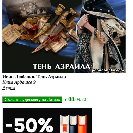
Иван Любенко. Тень Азраила
Клим Ардашев 9
Аудио
08
с
.09.20