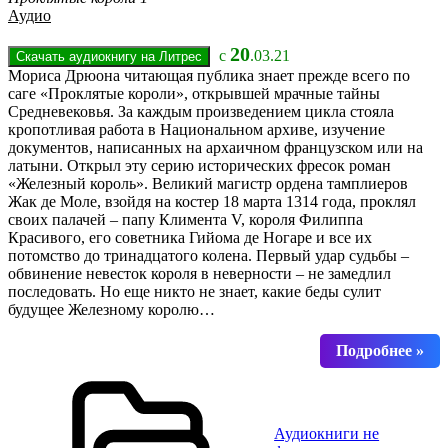
Аудио
20
с
.03.21
Мориса Дрюона читающая публика знает прежде всего по
саге «Проклятые короли», открывшей мрачные тайны
Средневековья. За каждым произведением цикла стояла
кропотливая работа в Национальном архиве, изучение
документов, написанных на архаичном французском или на
латыни. Открыл эту серию исторических фресок роман
«Железный король». Великий магистр ордена тамплиеров
Жак де Моле, взойдя на костер 18 марта 1314 года, проклял
своих палачей – папу Климента V, короля Филиппа
Красивого, его советника Гийома де Ногаре и все их
потомство до тринадцатого колена. Первый удар судьбы –
обвинение невесток короля в неверности – не замедлил
последовать. Но еще никто не знает, какие беды сулит
будущее Железному королю…
Аудиокниги не