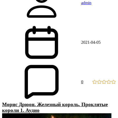
admin
2021-04-05
0
Морис Дрюон. Железный король. Проклятые
короли 1. Аудио